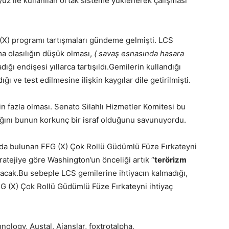
üz ile kullanılan ortak sisteme yüklenerek çalışması
X) programı tartışmaları gündeme gelmişti. LCS
ma olasılığın düşük olması,
( savaş esnasında hasara
dığı endişesi yıllarca tartışıldı.Gemilerin kullandığı
ı ve test edilmesine ilişkin kaygılar dile getirilmişti.
n fazla olması. Senato Silahlı Hizmetler Komitesi bu
ığını bunun korkunç bir israf olduğunu savunuyordu.
a bulunan FFG (X) Çok Rollü Güdümlü Füze Fırkateyni
ratejiye göre Washington’un önceliği artık “
terörizm
lacak.Bu sebeple LCS gemilerine ihtiyacın kalmadığı,
G (X) Çok Rollü Güdümlü Füze Fırkateyni ihtiyaç
ology, Austal, Ajanslar, foxtrotalpha,