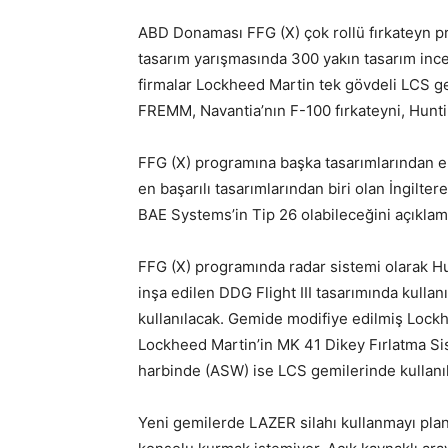
ABD Donaması FFG (X) çok rollü fırkateyn p
tasarım yarışmasında 300 yakın tasarım ince
firmalar Lockheed Martin tek gövdeli LCS ge
FREMM, Navantia’nın F-100 fırkateyni, Huntin
FFG (X) programına başka tasarımlarından ekl
en başarılı tasarımlarından biri olan İngilte
BAE Systems’in Tip 26 olabileceğini açıklamı
FFG (X) programında radar sistemi olarak Hu
inşa edilen DDG Flight III tasarımında kulla
kullanılacak. Gemide modifiye edilmiş Lockh
Lockheed Martin’in MK 41 Dikey Fırlatma Sist
harbinde (ASW) ise LCS gemilerinde kullanı
Yeni gemilerde LAZER silahı kullanmayı planl