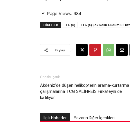
Page Views:
684
ETIKETLER
FFG (X)
FFG (X) Çok Rollü Güdümlü Füze
Paylaş
Önceki İçerik
Akdeniz’de düşen helikopterin arama-kurtarma
çalışmalarına TCG SALİHREİS Fırkateyni de
katılıyor
İlgili Haberler
Yazarın Diğer İçerikleri