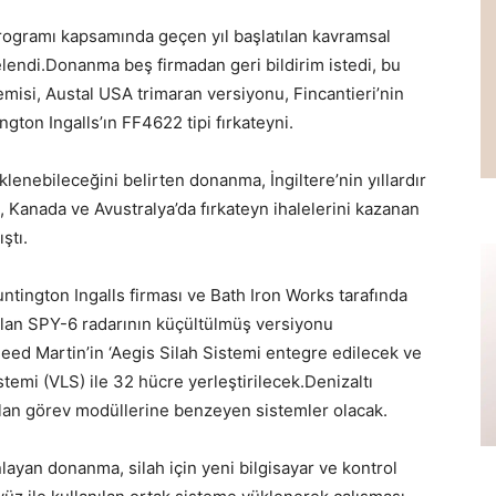
rogramı kapsamında geçen yıl başlatılan kavramsal
lendi.Donanma beş firmadan geri bildirim istedi, bu
misi, Austal USA trimaran versiyonu, Fincantieri’nin
gton Ingalls’ın FF4622 tipi fırkateyni.
enebileceğini belirten donanma, İngiltere’nin yıllardır
re, Kanada ve Avustralya’da fırkateyn ihalelerini kazanan
ştı.
ntington Ingalls firması ve Bath Iron Works tarafında
nılan SPY-6 radarının küçültülmüş versiyonu
eed Martin’in ‘Aegis Silah Sistemi entegre edilecek ve
emi (VLS) ile 32 hücre yerleştirilecek.Denizaltı
lan görev modüllerine benzeyen sistemler olacak.
ayan donanma, silah için yeni bilgisayar ve kontrol