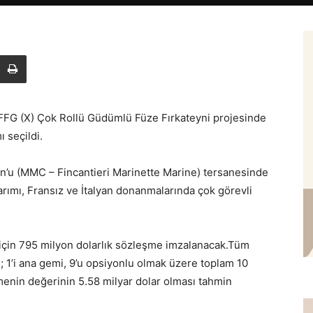
FG (X) Çok Rollü Güdümlü Füze Fırkateyni projesinde
 seçildi.
n’u (MMC – Fincantieri Marinette Marine) tersanesinde
rımı, Fransız ve İtalyan donanmalarında çok görevli
 için 795 milyon dolarlık sözleşme imzalanacak.Tüm
; 1’i ana gemi, 9’u opsiyonlu olmak üzere toplam 10
menin değerinin 5.58 milyar dolar olması tahmin