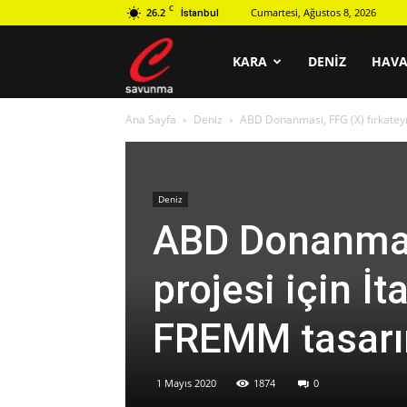
C
26.2
Cumartesi, Ağustos 8, 2026
İstanbul
C
KARA
DENIZ
HAV
Ana Sayfa
Deniz
ABD Donanması, FFG (X) fırkateyn 
savunma
Deniz
ABD Donanması
projesi için İt
FREMM tasarım
1 Mayıs 2020
1874
0