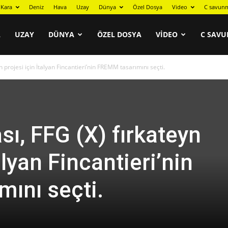
Kara
Deniz
Hava
Uzay
Dünya
Özel Dosya
Video
C savunm
A
UZAY
DÜNYA
ÖZEL DOSYA
VIDEO
C SAVU
projesi için İtalyan Fincantieri’nin FREMM tasarımını seçti.
, FFG (X) fırkateyn
alyan Fincantieri’nin
ını seçti.