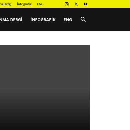
a Dergi
İnfografik
ENG
NMA DERGI
İNFOGRAFIK
ENG