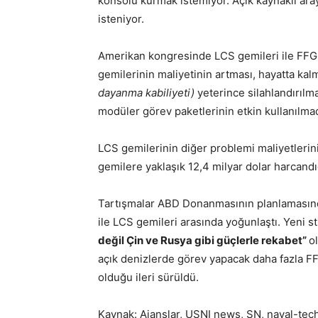
konsolu kurmak istemiyor. Açık kaynaklı aray
isteniyor.
Amerikan kongresinde LCS gemileri ile FFG(
gemilerinin maliyetinin artması, hayatta kal
dayanma kabiliyeti)
yeterince silahlandırılma
modüler görev paketlerinin etkin kullanılmadığ
LCS gemilerinin diğer problemi maliyetlerini
gemilere yaklaşık 12,4 milyar dolar harcand
Tartışmalar ABD Donanmasının planlamasınd
ile LCS gemileri arasında yoğunlaştı. Yeni st
değil Çin ve Rusya gibi güçlerle rekabet”
o
açık denizlerde görev yapacak daha fazla FF
olduğu ileri sürüldü.
Kaynak: Ajanslar, USNI news, SN, naval-techn