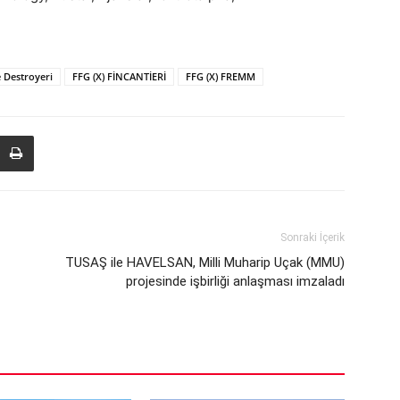
 Destroyeri
FFG (X) FİNCANTİERİ
FFG (X) FREMM
Sonraki İçerik
TUSAŞ ile HAVELSAN, Milli Muharip Uçak (MMU)
projesinde işbirliği anlaşması imzaladı