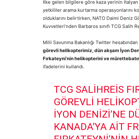
İlke gelen bilgilere göre kaza yerinin İtalya
yetkililer arama kurtarma operasyonlarını k
olduklarını belirtirken, NATO Daimi Deniz
Kuvvetleri’nden Barbaros sınıfı TCG Salih Re
Milli Savunma Bakanlığı Twitter hesabından
görevli helikopterimiz, dün akşam İyon D
Fırkateyni’nin helikopterini ve mürettebat
ifadelerini kullandı.
TCG SALİHREİS FI
GÖREVLI HELIKOP
İYON DENIZI’NE 
KANADA’YA AIT F