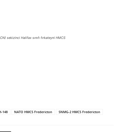
N) sekizinci Halifax sınıfı fırkateyni HMCS
H-148
NATO HMCS Fredericton
SNMG-2 HMCS Fredericton