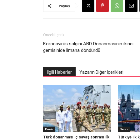
Paylaş
Önceki İçerik
Koronavirüs salgını ABD Donanmasının ikinci
gemisinide limana döndürdü
İlgili Haberler
Yazarın Diğer İçerikleri
Deniz
Deniz
Türk donanması iç savaş sonrası ilk
Türkiye ilk