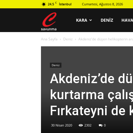
C
24.5
Cumartesi, Ağustos 8, 2026
İstanbul
C
KARA
DENIZ
HAV
Ana Sayfa
Deniz
Akdeniz’de düşen helikopterin ar
savunma
Deniz
Akdeniz’de dü
kurtarma çal
Fırkateyni de k
30 Nisan 2020
2302
0