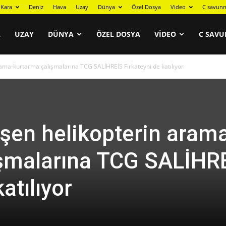
Kara
Deniz
Hava
Uzay
Dünya
Özel Dosya
Video
C savunm
A
UZAY
DÜNYA
ÖZEL DOSYA
VIDEO
C SAVU
ama-kurtarma çalışmalarına TCG SALİHREİS Fırkateyni de katılıyor
şen helikopterin aram
ışmalarına TCG SALİHR
atılıyor