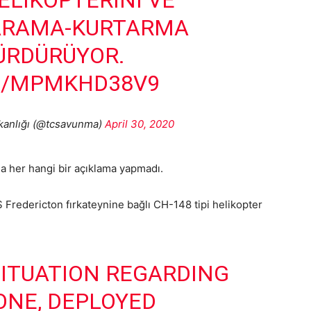
ELIKOPTERINI VE
ARAMA-KURTARMA
ÜRDÜRÜYOR.
M/MPMKHD38V9
kanlığı (@tcsavunma)
April 30, 2020
a her hangi bir açıklama yapmadı.
Fredericton fırkateynine bağlı CH-148 tipi helikopter
SITUATION REGARDING
ONE, DEPLOYED