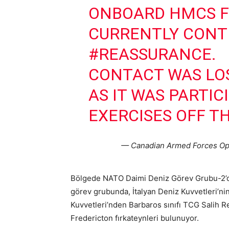
ONBOARD HMCS FR
CURRENTLY CONT
#REASSURANCE
.
CONTACT WAS LOS
AS IT WAS PARTIC
EXERCISES OFF T
— Canadian Armed Forces Op
Bölgede NATO Daimi Deniz Görev Grubu-2’de
görev grubunda, İtalyan Deniz Kuvvetleri’nin
Kuvvetleri’nden Barbaros sınıfı TCG Salih 
Fredericton fırkateynleri bulunuyor.