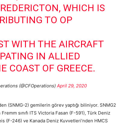
EDERICTON, WHICH IS
RIBUTING TO OP
T WITH THE AIRCRAFT
IPATING IN ALLIED
HE COAST OF GREECE.
erations (@CFOperations)
April 29, 2020
n (SNMG-2) gemilerin görev yaptığı biliniyor. SNMG2
 Fremm sınıfı ITS Victoria Fasan (F-591), Türk Deniz
Reis (F-246) ve Kanada Deniz Kuvvetleri’nden HMCS