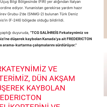
n Uçuş Bilgi Bölgesinde (FIR) yer alığından İtalyan
oordine ediyor. Yunanistan gerekirse yardım hazır
 Görev Grubu-2’de (SNMG-2) bulunan Türk Deniz
is’in (F-246) bölgede olduğu bildirildi.
 yaptığı duyuruda,
“TCG SALİHREİS Fırkateynimiz ve
enizi’ne düşerek kaybolan Kanada’ya ait FREDERICTON
ını arama-kurtarma çalışmalarını sürdürüyor.”
RKATEYNIMIZ VE
TERIMIZ, DÜN AKŞAM
DÜŞEREK KAYBOLAN
REDERICTON