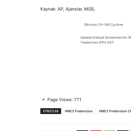
Kaynak: AP, Ajanslar, MSB,
Sikorsky CH-148 Cyclone
Kanada Kraliyet Donanması’nın (RC
Fredericton (FFH 337)
Page Views:
771
ETIKETLER
HMCS Fredericton
HMCS Fredericton C