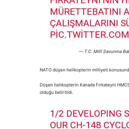
FIRKATEYNI’NIN H
MÜRETTEBATINI 
ÇALIŞMALARINI S
PIC.TWITTER.CO
— T.C. Millî Savunma Ba
NATO düşen helikopterin milliyeti konusund
Düşen helikopterin Kanada Fırkateyni HMCS 
olduğu belirtildi.
1/2 DEVELOPING 
OUR CH-148 CYCL