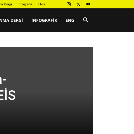
a Dergi
İnfografik
ENG
NMA DERGI
İNFOGRAFIK
ENG
a-
EİS