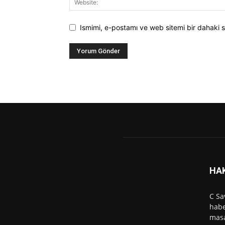
Ismimi, e-postamı ve web sitemi bir dahaki s
HA
C Sa
habe
masa