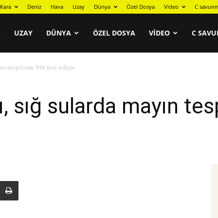
Kara
Deniz
Hava
Uzay
Dünya
Özel Dosya
Video
C savunm
A
UZAY
DÜNYA
ÖZEL DOSYA
VIDEO
C SAVU
 tespitinde İHA test ediyor
sığ sularda mayın tesp