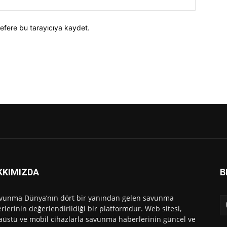
efere bu tarayıcıya kaydet.
KKIMIZDA
B
vunma Dünya’nın dört bir yanından gelen savunma
rlerinin değerlendirildiği bir platformdur. Web sitesi,
üstü ve mobil cihazlarla savunma haberlerinin güncel ve