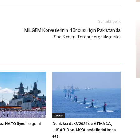
Sonraki İçerik
MİLGEM Korvetlerinin 4’üncüsü için Pakistan’da
Sac Kesim Töreni gerçekleştirildi
Deniz
 kez NATO üyesine gemi
Denizkurdu-2/2026’da ATMACA,
HİSAR-D ve AKYA hedeflerini imha
etti