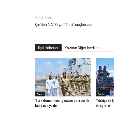
Önceki İçerik
Çin’den NATO’ya “iftira” suçlaması
İlgili Haberler
Yazarın Diğer İçerikleri
Deniz
Deniz
Türk donanması iç savaş sonrası ilk
Türkiye ilk
kez Lazkiye’de
ihraç etti