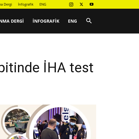
a Dergi
İnfografik
ENG
NMA DERGI
İNFOGRAFIK
ENG
itinde İHA test