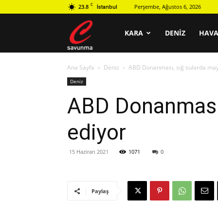
C
23.8
Perşembe, Ağustos 6, 2026
İstanbul
C
KARA
DENIZ
HAV
Ana Sayfa
Deniz
ABD Donanması, sığ sularda mayın
savunma
Deniz
ABD Donanması, 
ediyor
15 Haziran 2021
1071
0
Paylaş