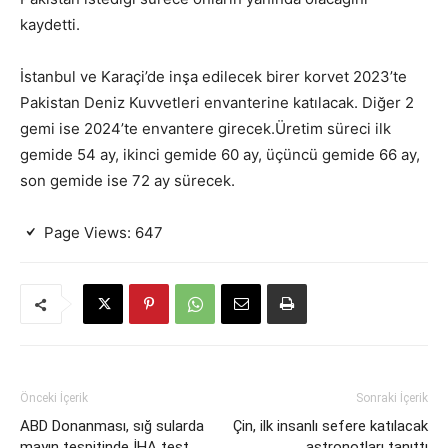
kaydetti.
İstanbul ve Karaçi’de inşa edilecek birer korvet 2023’te
Pakistan Deniz Kuvvetleri envanterine katılacak. Diğer 2
gemi ise 2024’te envantere girecek.Üretim süreci ilk
gemide 54 ay, ikinci gemide 60 ay, üçüncü gemide 66 ay,
son gemide ise 72 ay sürecek.
Page Views:
647
Önceki İçerik
Sonraki İçerik
ABD Donanması, sığ sularda
Çin, ilk insanlı sefere katılacak
mayın tespitinde İHA test
astronotları tanıttı