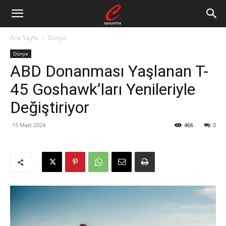
Ana Sayfa
Dünya
Dünya
ABD Donanması Yaşlanan T-
45 Goshawk’ları Yenileriyle
Değiştiriyor
15 Mart 2024
466
0