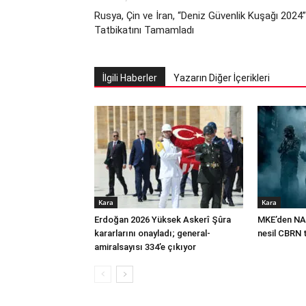
Rusya, Çin ve İran, “Deniz Güvenlik Kuşağı 2024”
Tatbikatını Tamamladı
İlgili Haberler
Yazarın Diğer İçerikleri
Kara
Kara
Erdoğan 2026 Yüksek Askerî Şûra
MKE’den NA
kararlarını onayladı; general-
nesil CBRN 
amiralsayısı 334’e çıkıyor