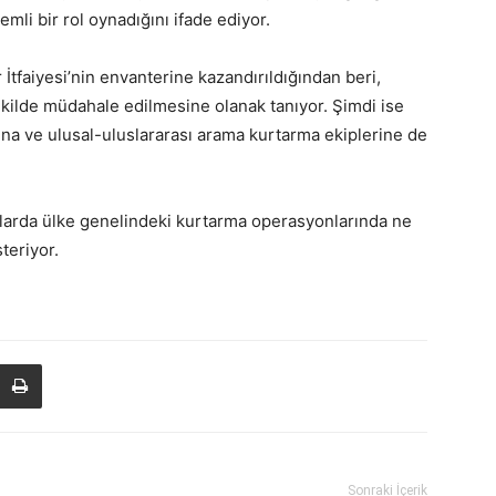
li bir rol oynadığını ifade ediyor.
tfaiyesi’nin envanterine kazandırıldığından beri,
şekilde müdahale edilmesine olanak tanıyor. Şimdi ise
arına ve ulusal-uluslararası arama kurtarma ekiplerine de
umlarda ülke genelindeki kurtarma operasyonlarında ne
steriyor.
Sonraki İçerik