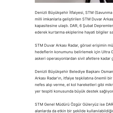
Denizli Büyükşehir İtfaiyesi, STM (Savunma T
milli imkanlarla geliştirilen STM Duvar Arka
kapasitesine ulaştı. DAR, 6 Şubat Depremleri 
ederek kurtarma ekiplerine hayati bilgiler sa
STM Duvar Arkası Radar, görsel erişimin mü
hedeflerin konumunu belirlemek için Ultra Ge
askeri operasyonlardan sivil afetlere kadar g
Denizli Büyükşehir Belediye Başkanı Osman Z
Arkası Radar’ın, itfaiye teşkilatına önemli b
nefes alıp verme, el kol hareketleri gibi mi
yer tespiti konusunda büyük destek sağlıyor
STM Genel Müdürü Özgür Güleryüz ise DAR’ın, 
alanlarda da etkin bir şekilde kullanılabildiğ