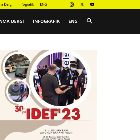
a Dergi
İnfografik
ENG
NMA DERGI
İNFOGRAFIK
ENG