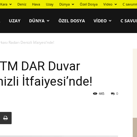
Kara
Deniz
Hava
Uzay
Dünya
Özel Dosya
Video
C savunm
A
UZAY
DÜNYA
ÖZEL DOSYA
VIDEO
C SAVU
sı Radarı Denizli İtfaiyesi’nde!
STM DAR Duvar
zli İtfaiyesi’nde!
445
0