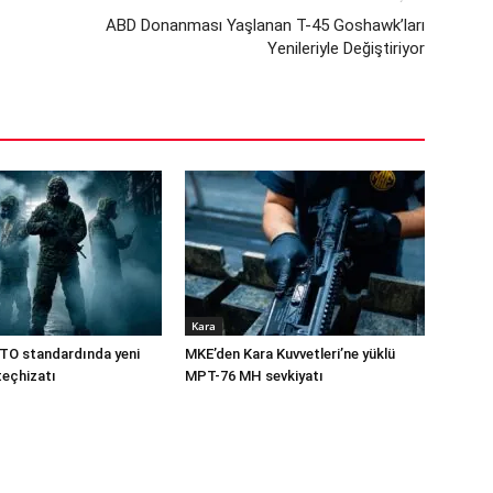
ABD Donanması Yaşlanan T-45 Goshawk’ları
Yenileriyle Değiştiriyor
Kara
TO standardında yeni
MKE’den Kara Kuvvetleri’ne yüklü
teçhizatı
MPT-76 MH sevkiyatı