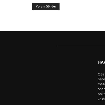
HA
C Sa
habe
masa
önem
polit
ve d