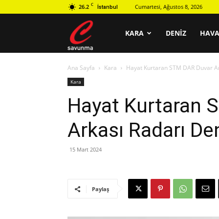
C
26.2
Cumartesi, Ağustos 8, 2026
İstanbul
C
KARA
DENIZ
HAV
Ana Sayfa
Kara
Hayat Kurtaran STM DAR Duvar Arka
savunma
Kara
Hayat Kurtaran 
Arkası Radarı Deni
15 Mart 2024
Paylaş