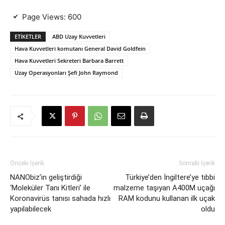
Page Views:
600
ETIKETLER
ABD Uzay Kuvvetleri
Hava Kuvvetleri komutanı General David Goldfein
Hava Kuvvetleri Sekreteri Barbara Barrett
Uzay Operasyonları Şefi John Raymond
Önceki İçerik
Sonraki İçerik
NANObiz’in geliştirdiği
Türkiye’den İngiltere’ye tıbbi
‘Moleküler Tanı Kitleri’ ile
malzeme taşıyan A400M uçağı
Koronavirüs tanısı sahada hızlı
RAM kodunu kullanan ilk uçak
yapılabilecek
oldu