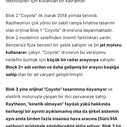
teknolojileri için kullanılan bir kavramdır.
Blok 2 “Coyote” ilk olarak 2018 yılında tanıtıldı.
Raytheon’un çok yönlü bir sabit rampa fırlatma tasarımı
olan orijinal Blok 1 “Coyote” drone’una dayanmaktadır.
Blok 2 modelinin selefinden önemli farklılıkları vardır.
Benzersiz füze benzeri bir şekle sahiptir ve bir
jet motoru
kullanara
k çalışır. “Coyote” drone’un bu versiyonu
hedefini bulmak için
küçük bir radar arayıcıya
sahiptir.
Block 2+ adı verilen ve daha gelişmiş bir arayıcı başlığa
sahip
olan bir alt varyant geliştirilmiştir.
Blok 3 yine orijinal “Coyote” tasarımına dayanıyor
ve
elektrik motoruyla çalışan bir itici pervaneye sahip.
Raytheon, “kinetik olmayan” faydalı yükü hakkında
herhangi bir ayrıntı açıklamamış olsa da şirket sistemin
aynı anda birden fazla insansız hava aracına (Sürü İHA
saldırısı) müdahale edebileceğini iddia ediyor.
Blok 3 bir