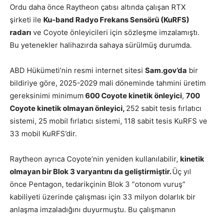
Ordu daha önce Raytheon çatısı altında çalışan RTX
şirketi ile
Ku-band Radyo Frekans Sensörü (KuRFS)
radarı
ve Coyote önleyicileri için sözleşme imzalamıştı.
Bu yetenekler halihazırda sahaya sürülmüş durumda.
ABD Hükümeti’nin resmi internet sitesi
Sam.gov’da
bir
bildiriye göre, 2025-2029 mali döneminde tahmini üretim
gereksinimi minimum
600 Coyote kinetik önleyici
,
700
Coyote kinetik olmayan önleyici,
252 sabit tesis fırlatıcı
sistemi, 25 mobil fırlatıcı sistemi, 118 sabit tesis KuRFS ve
33 mobil KuRFS’dir.
Raytheon ayrıca Coyote’nin yeniden kullanılabilir,
kinetik
olmayan bir Blok 3 varyantını da geliştirmiştir.
Üç yıl
önce Pentagon, tedarikçinin Blok 3 “otonom vuruş”
kabiliyeti üzerinde çalışması için 33 milyon dolarlık bir
anlaşma imzaladığını duyurmuştu. Bu çalışmanın