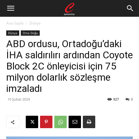
Ana Sayfa
Dünya
Dünya
Orta Doğu
ABD ordusu, Ortadoğu’daki
İHA saldırılırı ardından Coyote
Block 2C önleyicisi için 75
milyon dolarlık sözleşme
imzaladı
10 Şubat 2024
927
0