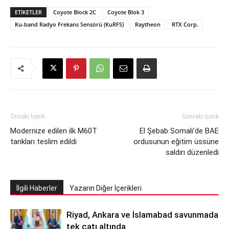
ETIKETLER
Coyote Block 2C
Coyote Blok 3
Ku-band Radyo Frekans Sensörü (KuRFS)
Raytheon
RTX Corp.
Önceki İçerik
Sonraki İçerik
Modernize edilen ilk M60T
El Şebab Somali’de BAE
tankları teslim edildi
ordusunun eğitim üssüne
saldırı düzenledi
İlgili Haberler
Yazarın Diğer İçerikleri
Riyad, Ankara ve İslamabad savunmada
tek çatı altında