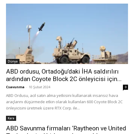
Dünya
ABD ordusu, Ortadoğu’daki İHA saldırılırı
ardından Coyote Block 2C önleyicisi için...
Csavunma
-
10 Şubat 2024
0
ABD Ordusu, acil satın alma yetkisini kullanarak insansız hava
araçlarını düşürmede etkin olarak kullanılan 600 Coyote Block 2C
önleyicisini üretmek üzere RTX Corp. ile...
Kara
ABD Savunma firmaları ‘Raytheon ve United