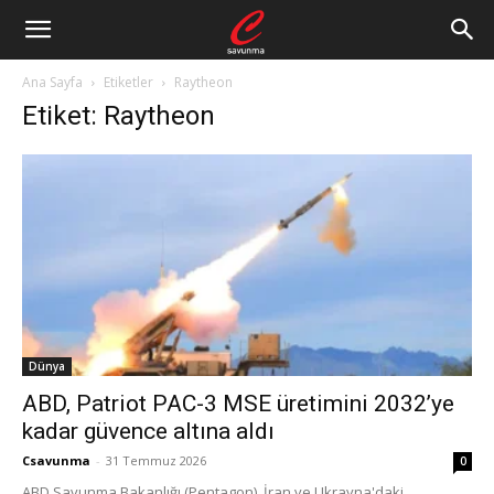
Ana Sayfa
Etiketler
Raytheon
Etiket: Raytheon
Dünya
ABD, Patriot PAC-3 MSE üretimini 2032’ye
kadar güvence altına aldı
Csavunma
-
31 Temmuz 2026
0
ABD Savunma Bakanlığı (Pentagon), İran ve Ukrayna'daki