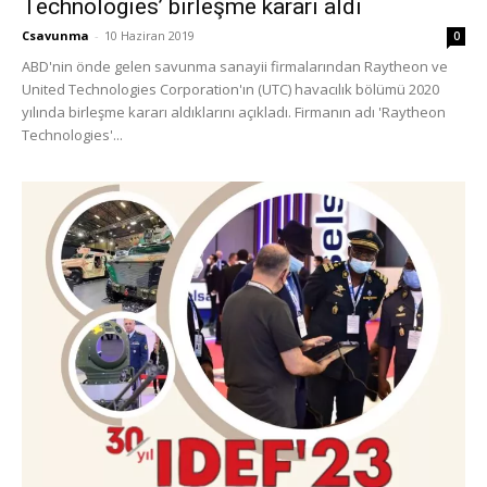
Technologies’ birleşme kararı aldı
Csavunma
-
10 Haziran 2019
0
ABD'nin önde gelen savunma sanayii firmalarından Raytheon ve
United Technologies Corporation'ın (UTC) havacılık bölümü 2020
yılında birleşme kararı aldıklarını açıkladı. Firmanın adı 'Raytheon
Technologies'...