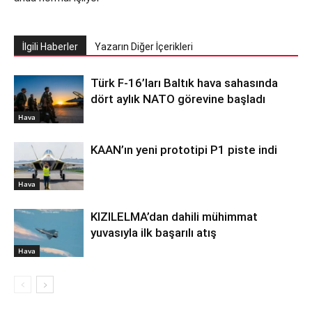
İlgili Haberler
Yazarın Diğer İçerikleri
Türk F-16’ları Baltık hava sahasında
dört aylık NATO görevine başladı
Hava
KAAN’ın yeni prototipi P1 piste indi
Hava
KIZILELMA’dan dahili mühimmat
yuvasıyla ilk başarılı atış
Hava