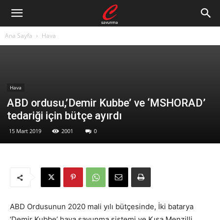
Ana Sayfa
Hava
Hava
ABD ordusu,’Demir Kubbe’ ve ‘MSHORAD’
tedariği için bütçe ayırdı
15 Mart 2019
2001
0
ABD Ordusunun 2020 mali yılı bütçesinde, İki batarya
‘Demir Kubbe’ hava savunma sistemi ve Kısa Menzilli