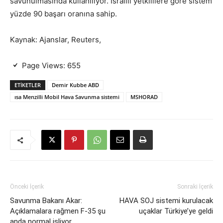
savunulmasında kullanılıyor. İsrailli yetkililere göre sistem
yüzde 90 başarı oranına sahip.
Kaynak: Ajanslar, Reuters,
Page Views:
655
ETIKETLER
Demir Kubbe ABD
ısa Menzilli Mobil Hava Savunma sistemi
MSHORAD
Önceki İçerik
Sonraki İçerik
Savunma Bakanı Akar:
HAVA SOJ sistemi kurulacak
Açıklamalara rağmen F-35 şu
uçaklar Türkiye’ye geldi
anda normal işliyor