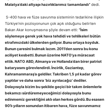
Malatya’daki altyapı hazırlıklarımız tamamlandı”
dedi.
S-400 hava ve füze savunma sisteminin tedarikine ilişkin
Türkiye’nin pozisyonunun çok açık olduğunu belirten
Bakan Akar konuşmasına şöyle devam etti:
“İsim
söylemeye gerek yok hava tehdidi ve tehlikeleri bütün
etrafımızdaki ülkelerden geliyor. Bunu ortaya koyduk.
Bunun çaresini bulmak lazım. 2011’den sonra bu konu
aciliyet kesbetti. Bunun üzerine NATO’ya müracaat
ettik. NATO ABD, Almanya ve Hollanda’dan birer patriot
bataryasını görevlendirdi. İncirlik, Gaziantep,
Kahramanmaraş’a geldiler. Takriben 1,5 yıl kadar görev
yaptılar ve daha sonra ‘biz ayrılacağız’ dediler.
Dolayısıyla bizim bu şekilde geçici bir takım önlemlerle
bekamızı sürdüremeyeceğimizi dolayısıyla bunu
edinmemiz gerektiğini aklı olan herkes gördü. Bu esasen
90’lı yılların sonundan itibaren hava, füze savunmamız