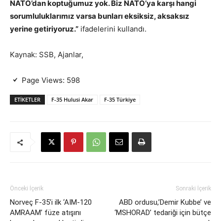
NATO’dan koptuğumuz yok. Biz NATO’ya karşı hangi
sorumluluklarımız varsa bunları eksiksiz, aksaksız
yerine getiriyoruz.”
ifadelerini kullandı.
Kaynak: SSB, Ajanlar,
Page Views:
598
ETIKETLER
F-35 Hulusi Akar
F-35 Türkiye
Önceki İçerik
Sonraki İçerik
Norveç F-35’i ilk ‘AIM-120
ABD ordusu,’Demir Kubbe’ ve
AMRAAM’ füze atışını
‘MSHORAD’ tedariği için bütçe