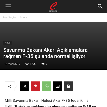
Ana Sayfa
Hava
Hava
Savunma Bakanı Akar: Açıklamalara
rağmen F-35 şu anda normal işliyor
14 Mart 2019
1705
0
Milli Savunma Bakanı Hulusi Akar F-35 tedariki ile
ilgili,
“Birtakım açıklamalar olmasına rağmen F-35 şu