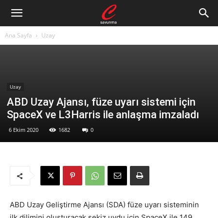
Ana Sayfa
Uzay
Uzay
ABD Uzay Ajansı, füze uyarı sistemi için
SpaceX ve L3Harris ile anlaşma imzaladı
6 Ekim 2020
1682
0
ABD Uzay Geliştirme Ajansı (SDA) füze uyarı sisteminin
ilk dilimini oluşturacak sekiz uydu için SpaceX ile 149