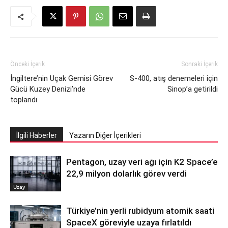
Önceki İçerik
Sonraki İçerik
İngiltere’nin Uçak Gemisi Görev
S-400, atış denemeleri için
Gücü Kuzey Denizi’nde
Sinop’a getirildi
toplandı
İlgili Haberler
Yazarın Diğer İçerikleri
Pentagon, uzay veri ağı için K2 Space’e
22,9 milyon dolarlık görev verdi
Uzay
Türkiye’nin yerli rubidyum atomik saati
SpaceX göreviyle uzaya fırlatıldı