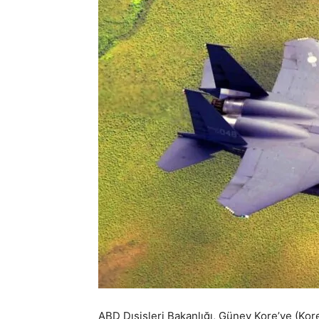
ABD Dışişleri Bakanlığı, Güney Kore’ye (Ko