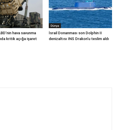
Dünya
ABD’nin hava savunma
İsrail Donanması son Dolphin II
a kritik açığa işaret
denizaltısı INS Drakon’u teslim aldı