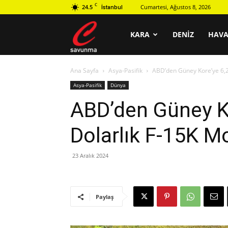
C
24.5
Cumartesi, Ağustos 8, 2026
İstanbul
C
KARA
DENIZ
HAV
Ana Sayfa
Asya-Pasifik
ABD’den Güney Kore’ye 6,2
savunma
Asya-Pasifik
Dünya
ABD’den Güney Ko
Dolarlık F-15K M
23 Aralık 2024
Paylaş