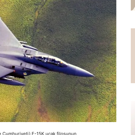
re Cumhuriyeti) F-15K uçak filosunun