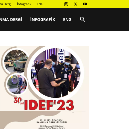
a Dergi
İnfografik
ENG
NMA DERGI
İNFOGRAFIK
ENG