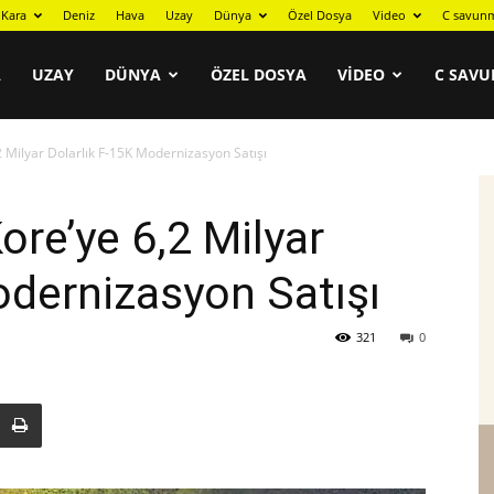
Kara
Deniz
Hava
Uzay
Dünya
Özel Dosya
Video
C savunm
A
UZAY
DÜNYA
ÖZEL DOSYA
VIDEO
C SAVU
 Milyar Dolarlık F-15K Modernizasyon Satışı
re’ye 6,2 Milyar
odernizasyon Satışı
321
0