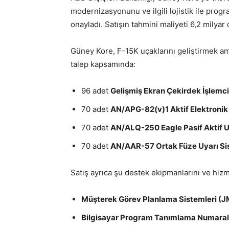
modernizasyonunu ve ilgili lojistik ile progr
onayladı. Satışın tahmini maliyeti 6,2 milyar d
Güney Kore, F-15K uçaklarını geliştirmek ama
talep kapsamında:
96 adet
Gelişmiş Ekran Çekirdek İşlemcis
70 adet
AN/APG-82(v)1 Aktif Elektronik 
70 adet
AN/ALQ-250 Eagle Pasif Aktif 
70 adet
AN/AAR-57 Ortak Füze Uyarı S
Satış ayrıca şu destek ekipmanlarını ve hizm
Müşterek Görev Planlama Sistemleri (
Bilgisayar Program Tanımlama Numarala