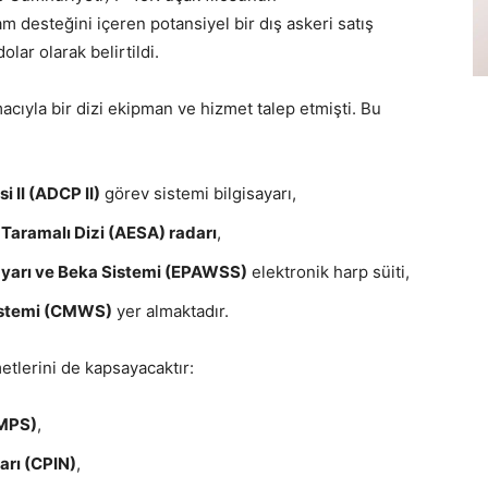
am desteğini içeren potansiyel bir dış askeri satış
olar olarak belirtildi.
cıyla bir dizi ekipman ve hizmet talep etmişti. Bu
i II (ADCP II)
görev sistemi bilgisayarı,
Taramalı Dizi (AESA) radarı
,
Uyarı ve Beka Sistemi (EPAWSS)
elektronik harp süiti,
istemi (CMWS)
yer almaktadır.
etlerini de kapsayacaktır:
JMPS)
,
rı (CPIN)
,