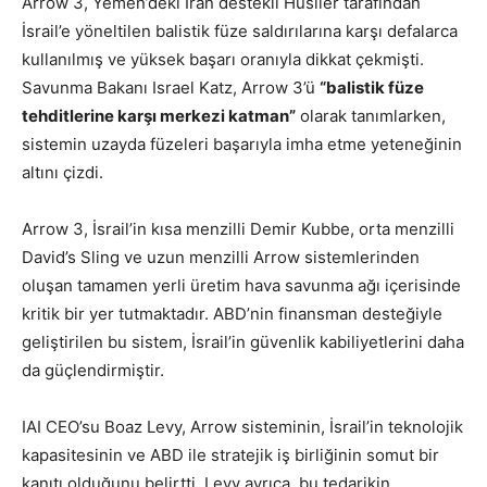
Arrow 3, Yemen’deki İran destekli Husiler tarafından
İsrail’e yöneltilen balistik füze saldırılarına karşı defalarca
kullanılmış ve yüksek başarı oranıyla dikkat çekmişti.
Savunma Bakanı Israel Katz, Arrow 3’ü
“balistik füze
tehditlerine karşı merkezi katman”
olarak tanımlarken,
sistemin uzayda füzeleri başarıyla imha etme yeteneğinin
altını çizdi.
Arrow 3, İsrail’in kısa menzilli Demir Kubbe, orta menzilli
David’s Sling ve uzun menzilli Arrow sistemlerinden
oluşan tamamen yerli üretim hava savunma ağı içerisinde
kritik bir yer tutmaktadır. ABD’nin finansman desteğiyle
geliştirilen bu sistem, İsrail’in güvenlik kabiliyetlerini daha
da güçlendirmiştir.
IAI CEO’su Boaz Levy, Arrow sisteminin, İsrail’in teknolojik
kapasitesinin ve ABD ile stratejik iş birliğinin somut bir
kanıtı olduğunu belirtti. Levy ayrıca, bu tedarikin