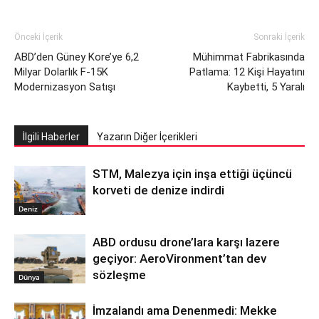
Önceki İçerik
Sonraki İçerik
ABD’den Güney Kore’ye 6,2
Mühimmat Fabrikasında
Milyar Dolarlık F-15K
Patlama: 12 Kişi Hayatını
Modernizasyon Satışı
Kaybetti, 5 Yaralı
İlgili Haberler
Yazarın Diğer İçerikleri
STM, Malezya için inşa ettiği üçüncü
korveti de denize indirdi
Deniz
ABD ordusu drone’lara karşı lazere
geçiyor: AeroVironment’tan dev
sözleşme
Dünya
İmzalandı ama Denenmedi: Mekke