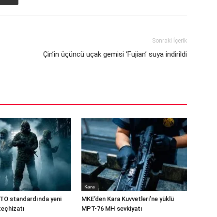
Sonraki İçerik
Çin’in üçüncü uçak gemisi ‘Fujian’ suya indirildi
Kara
TO standardında yeni
MKE’den Kara Kuvvetleri’ne yüklü
teçhizatı
MPT-76 MH sevkiyatı