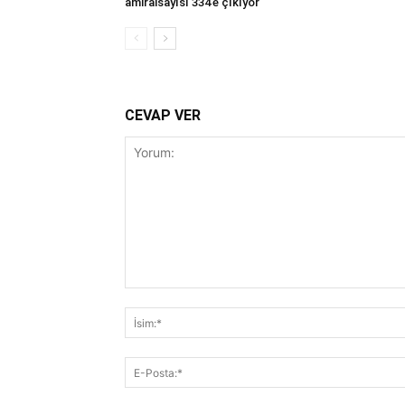
amiralsayısı 334’e çıkıyor
CEVAP VER