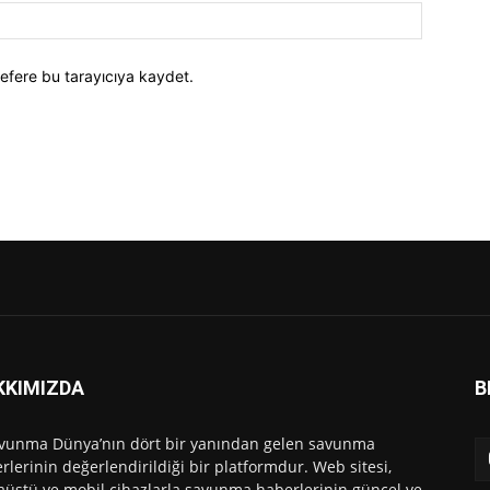
efere bu tarayıcıya kaydet.
KKIMIZDA
B
vunma Dünya’nın dört bir yanından gelen savunma
rlerinin değerlendirildiği bir platformdur. Web sitesi,
üstü ve mobil cihazlarla savunma haberlerinin güncel ve