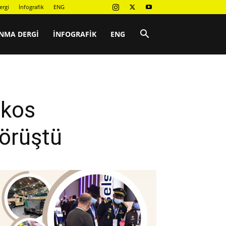
ergi
İnfografik
ENG
NMA DERGI
İNFOGRAFIK
ENG
ikos
örüştü