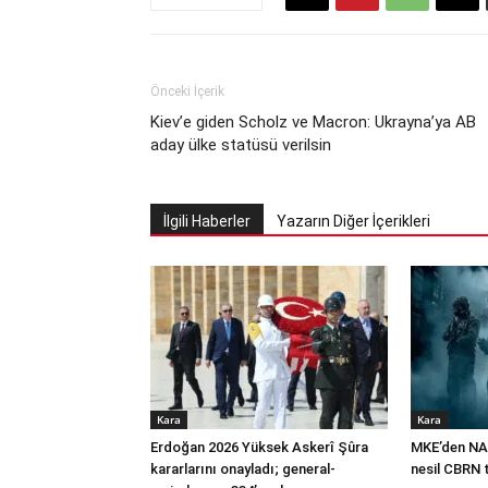
Önceki İçerik
Kiev’e giden Scholz ve Macron: Ukrayna’ya AB
aday ülke statüsü verilsin
İlgili Haberler
Yazarın Diğer İçerikleri
Kara
Kara
Erdoğan 2026 Yüksek Askerî Şûra
MKE’den NA
kararlarını onayladı; general-
nesil CBRN 