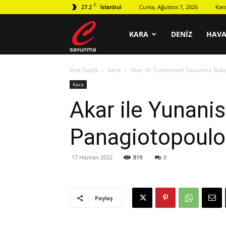
C
27.2
Cuma, Ağustos 7, 2026
Kar
İstanbul
C
KARA
DENIZ
HAV
Ana Sayfa
Kara
Akar ile Yunanistan Savunma Bak
savunma
Kara
Akar ile Yunan
Panagiotopoulo
17 Haziran 2022
819
0
Paylaş