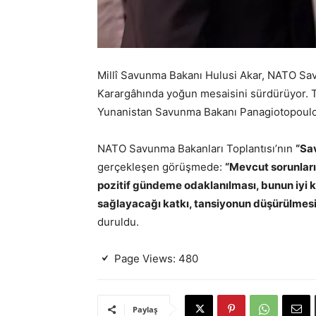
Millî Savunma Bakanı Hulusi Akar, NATO Sav
Karargâhında yoğun mesaisini sürdürüyor. T
Yunanistan Savunma Bakanı Panagiotopoulos
NATO Savunma Bakanları Toplantısı’nın
“Sa
gerçekleşen görüşmede:
“Mevcut sorunların
pozitif gündeme odaklanılması, bunun iyi komş
sağlayacağı katkı, tansiyonun düşürülmesi
duruldu.
Page Views:
480
Paylaş