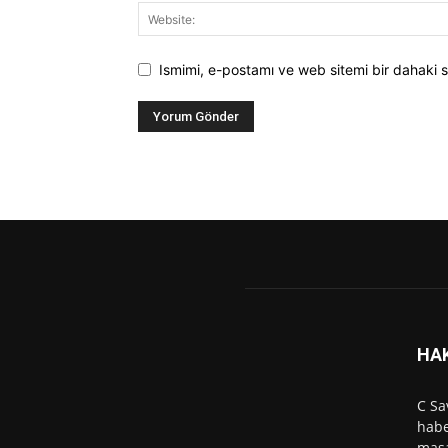
Ismimi, e-postamı ve web sitemi bir dahaki s
HA
C Sa
habe
masa