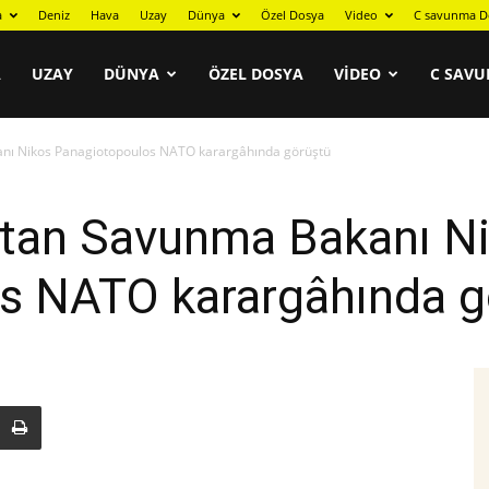
a
Deniz
Hava
Uzay
Dünya
Özel Dosya
Video
C savunma D
A
UZAY
DÜNYA
ÖZEL DOSYA
VIDEO
C SAVU
anı Nikos Panagiotopoulos NATO karargâhında görüştü
istan Savunma Bakanı N
s NATO karargâhında g