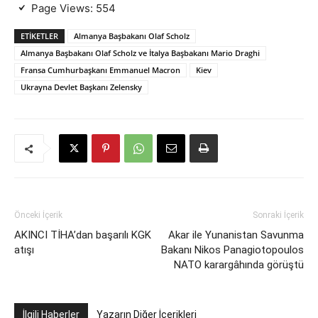
Page Views:
554
ETIKETLER
Almanya Başbakanı Olaf Scholz
Almanya Başbakanı Olaf Scholz ve İtalya Başbakanı Mario Draghi
Fransa Cumhurbaşkanı Emmanuel Macron
Kiev
Ukrayna Devlet Başkanı Zelensky
Önceki İçerik
Sonraki İçerik
AKINCI TİHA’dan başarılı KGK
Akar ile Yunanistan Savunma
atışı
Bakanı Nikos Panagiotopoulos
NATO karargâhında görüştü
İlgili Haberler
Yazarın Diğer İçerikleri