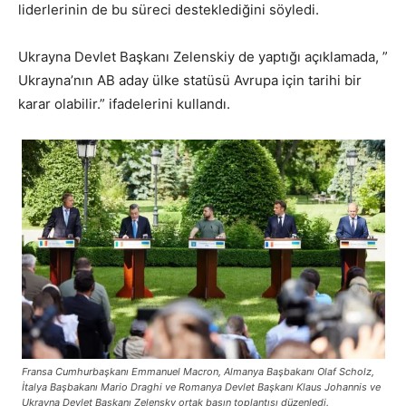
liderlerinin de bu süreci desteklediğini söyledi.
Ukrayna Devlet Başkanı Zelenskiy de yaptığı açıklamada, ”
Ukrayna’nın AB aday ülke statüsü Avrupa için tarihi bir
karar olabilir.” ifadelerini kullandı.
Fransa Cumhurbaşkanı Emmanuel Macron, Almanya Başbakanı Olaf Scholz,
İtalya Başbakanı Mario Draghi ve Romanya Devlet Başkanı Klaus Johannis ve
Ukrayna Devlet Başkanı Zelensky ortak basın toplantısı düzenledi
.