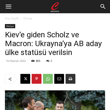
Ana Sayfa
Dünya
Dünya
Kiev’e giden Scholz ve
Macron: Ukrayna’ya AB aday
ülke statüsü verilsin
16 Haziran 2022
865
0