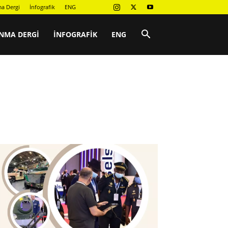
a Dergi
İnfografik
ENG
NMA DERGI
İNFOGRAFIK
ENG