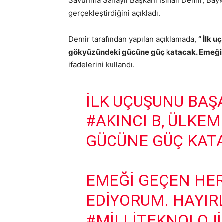
Savunma Sanayii Başkanı İsmail Demir, Bayka
gerçekleştirdiğini açıkladı.
Demir tarafından yapılan açıklamada,
” İlk 
gökyüzündeki gücüne güç katacak. Emeği ge
ifadelerini kullandı.
İLK UÇUŞUNU BA
#AKINCI
B, ÜLKEM
GÜCÜNE GÜÇ KAT
EMEĞI GEÇEN HER
EDIYORUM. HAYIRL
#MILLITEKNOLOJ