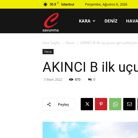
C
30.9
Perşembe, Ağustos 6, 2026
İstanbul
C
KARA
DENIZ
HAV
Ana Sayfa
Hava
AKINCI B ilk uçuşunu gerçekleştir
savunma
Hava
AKINCI B ilk uç
3 Mart 2022
870
0
Paylaş