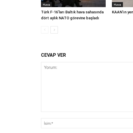
Hava
Hava
Türk F-16’ları Baltık hava sahasında
KAAN’ın yeni
dört aylık NATO görevine başladı
CEVAP VER