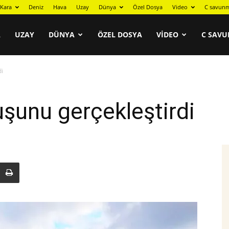
Kara
Deniz
Hava
Uzay
Dünya
Özel Dosya
Video
C savunm
A
UZAY
DÜNYA
ÖZEL DOSYA
VIDEO
C SAVU
di
uşunu gerçekleştirdi