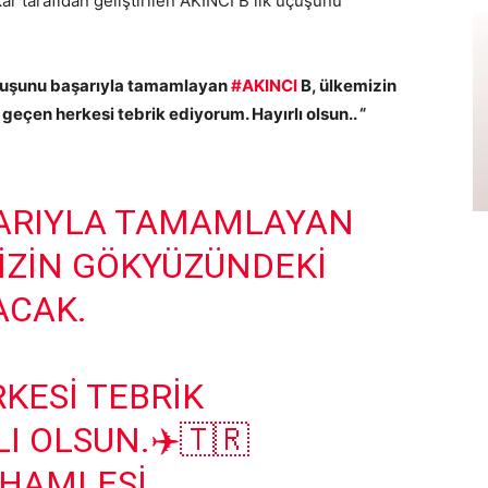
r tarafıdan geliştirilen AKINCI B
ilk uçuşunu
uçuşunu başarıyla tamamlayan
#AKINCI
B, ülkemizin
çen herkesi tebrik ediyorum. Hayırlı olsun.. “
ŞARIYLA TAMAMLAYAN
IZIN GÖKYÜZÜNDEKI
ACAK.
KESI TEBRIK
I OLSUN.✈️🇹🇷
IHAMLESI