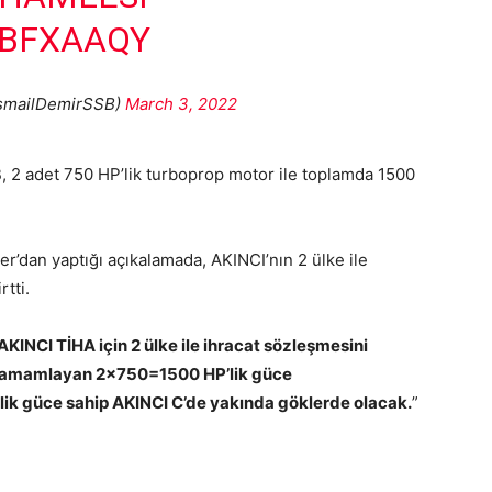
VBFXAAQY
IsmailDemirSSB)
March 3, 2022
B, 2 adet 750 HP’lik turboprop motor ile toplamda 1500
r’dan yaptığı açıkalamada, AKINCI’nın 2 ülke ile
tti.
KINCI TİHA için 2 ülke ile ihracat sözleşmesini
 tamamlayan 2×750=1500 HP’lik güce
ik güce sahip AKINCI C’de yakında göklerde olacak.
”