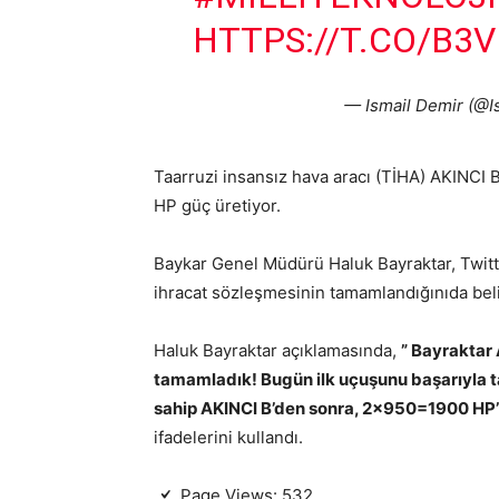
HTTPS://T.CO/B3
— Ismail Demir (@
Taarruzi insansız hava aracı (TİHA) AKINCI 
HP güç üretiyor.
Baykar Genel Müdürü Haluk Bayraktar, Twitte
ihracat sözleşmesinin tamamlandığınıda belir
Haluk Bayraktar açıklamasında,
”
Bayraktar A
tamamladık! Bugün ilk uçuşunu başarıyla
sahip AKINCI B’den sonra, 2×950=1900 HP’l
ifadelerini kullandı.
Page Views:
532