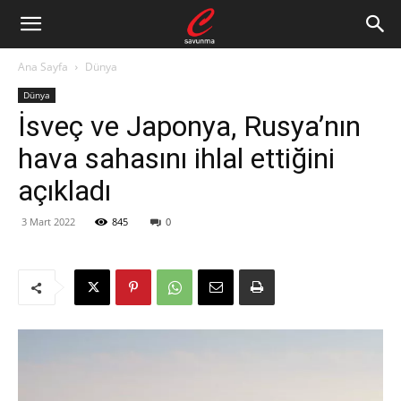
Ana Sayfa
Dünya
Dünya
İsveç ve Japonya, Rusya’nın
hava sahasını ihlal ettiğini
açıkladı
3 Mart 2022
845
0