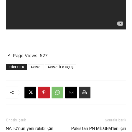
Page Views:
527
ETIKETLER
AKINCI
AKINCI İLK UÇUŞ
Önceki İçerik
Sonraki İçerik
NATO’nun yeni rakibi: Çin
Pakistan PN MİLGEM’leri için