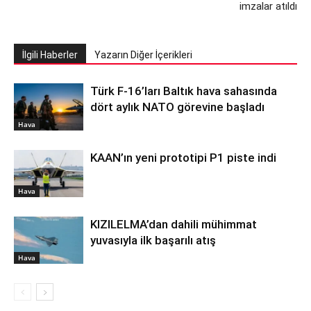
imzalar atıldı
İlgili Haberler
Yazarın Diğer İçerikleri
Türk F-16’ları Baltık hava sahasında
dört aylık NATO görevine başladı
Hava
KAAN’ın yeni prototipi P1 piste indi
Hava
KIZILELMA’dan dahili mühimmat
yuvasıyla ilk başarılı atış
Hava