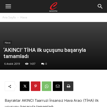
Ana Sayfa
Hava
Hava
‘AKINCI’ TİHA ilk uçuşunu başarıyla
tamamladı
6 Aralık 2019
1437
0
Bayraktar AKINCI Taarruzi İnsansız Hava Aracı (TİHA) ilk
uçuşunu başarıyla tamamladı.