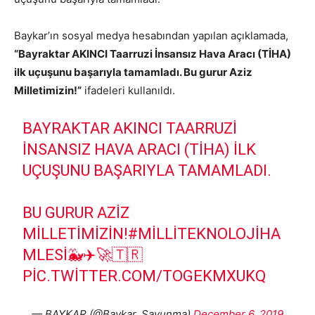
Baykar’ın sosyal medya hesabından yapılan açıklamada,
“Bayraktar AKINCI Taarruzi İnsansız Hava Aracı (TİHA)
ilk uçuşunu başarıyla tamamladı. Bu gurur Aziz
Milletimizin!”
ifadeleri kullanıldı.
BAYRAKTAR AKINCI TAARRUZI
İNSANSIZ HAVA ARACI (TİHA) ILK
UÇUŞUNU BAŞARIYLA TAMAMLADI.
BU GURUR AZIZ
MILLETIMIZIN!
#MILLITEKNOLOJIHA
MLESI
🐳✈️🚀🇹🇷
PIC.TWITTER.COM/TOGEKMXUKQ
— BAYKAR (@Baykar_Savunma)
December 6, 2019