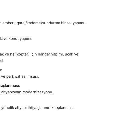
ım ambarı, garaj/kademe/sundurma binası yapımı.
ilave konut yapımı.
çak ve helikopter) için hangar yapımı, uçak ve
si.
:
ve park sahası inşası.
nuşlanması:
k altyapısının modernizasyonu.
nelik altyapı ihtiyaçlarının karşılanması.