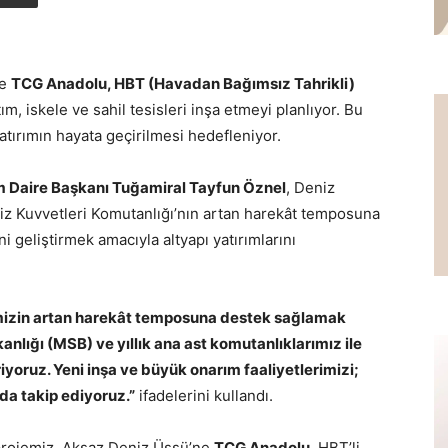
de
TCG Anadolu, HBT (Havadan Bağımsız Tahrikli)
tım, iskele ve sahil tesisleri inşa etmeyi planlıyor. Bu
tırımın hayata geçirilmesi hedefleniyor.
m Daire Başkanı Tuğamiral Tayfun Öznel
, Deniz
niz Kuvvetleri Komutanlığı’nın artan harekât temposuna
 geliştirmek amacıyla altyapı yatırımlarını
mizin artan harekât temposuna destek sağlamak
anlığı (MSB) ve yıllık ana ast komutanlıklarımız ile
iyoruz. Yeni inşa ve büyük onarım faaliyetlerimizi;
da takip ediyoruz.”
ifadelerini kullandı.
 projemiz, Aksaz Deniz Üssü’ne
TCG Anadolu
, HBT’li