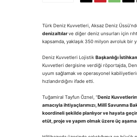
Türk Deniz Kuvvetleri, Aksaz Deniz Üssü’n
denizaltılar
ve diğer deniz unsurları için rıh
kapsamda, yaklaşık 350 milyon avroluk bir ya
Deniz Kuvvetleri Lojistik
Başkanlığı İstihka
Kuvvetleri dergisine verdiği röportajda, De
uyum sağlamak ve operasyonel kabiliyetlerini
hızlandırdığını ifade etti.
Tuğamiral Tayfun Öznel, “
Deniz Kuvvetleri
amacıyla ihtiyaçlarımızı, Millî Savunma Bak
koordineli şekilde planlıyor ve hayata geçir
etüt, proje ve yapım olmak üzere üç aşama
Hâlihazırda üzerinde çalıştığımız en büyük