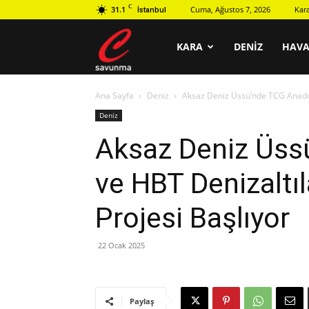
C
31.1
Cuma, Ağustos 7, 2026
Kar
İstanbul
C
KARA
DENIZ
HAV
Ana Sayfa
Deniz
Aksaz Deniz Üssü’nde TCG Anadolu 
savunma
Deniz
Aksaz Deniz Üss
ve HBT Denizaltıl
Projesi Başlıyor
22 Ocak 2025
Paylaş