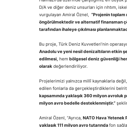
D/A ve diğer deniz unsurları için rıhtım, iske
vurgulayan Amiral Öznel,
“Projenin toplam 
öngörülmektedir ve alternatif finansman ç
tarafından ihaleye çıkılması planlanmaktad
Bu proje, Türk Deniz Kuvvetleri’nin operasy
Anadolu ve yeni nesil denizaltıların etkin
edilmesi,
hem
bölgesel deniz güvenliği he
olarak
değerlendiriliyor.
Projelerimizi yalnızca millî kaynaklarla değ
edilen fonlarla da gerçekleştirdiklerini belr
kapsamında yaklaşık 360 milyon avroluk pro
milyon avro bedelle desteklenmiştir.”
şekli
Amiral Özenl, “Ayrıca,
NATO Hava Yetenek Pa
yaklaşık 111 milyon avro tutarında
fon sağl