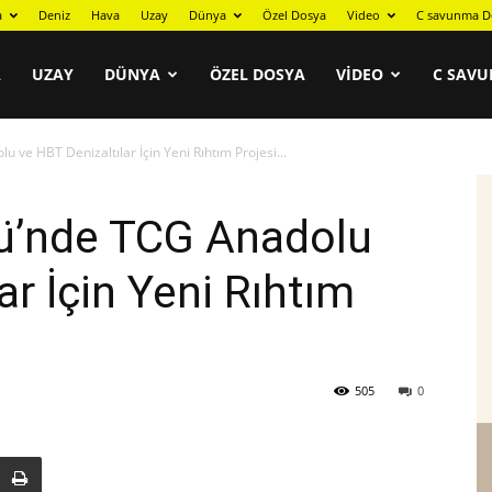
a
Deniz
Hava
Uzay
Dünya
Özel Dosya
Video
C savunma D
A
UZAY
DÜNYA
ÖZEL DOSYA
VIDEO
C SAVU
ve HBT Denizaltılar İçin Yeni Rıhtım Projesi...
ü’nde TCG Anadolu
ar İçin Yeni Rıhtım
505
0