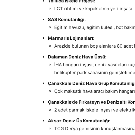
Yolluca İskele Projesi:
LCT rıhtımı ve kapak atma yeri inşası.
SAS Komutanlığı:
Eğitim havuzu, eğitim kulesi, bot bak
Marmaris Lojmanları:
Arazide bulunan boş alanlara 80 adet 
Dalaman Deniz Hava Üssü:
İHA hangarı inşası, deniz vasıtaları (u
helikopter park sahasının genişletilme
Çanakkale Deniz Hava Grup Komutanlığı
Çok maksatlı hava aracı bakım hangarı 
Çanakkale’de Fırkateyn ve Denizaltı Ko
2 adet parmak iskele inşası ve elektri
Aksaz Deniz Üs Komutanlığı:
TCG Derya gemisinin konuşlanmasına yö