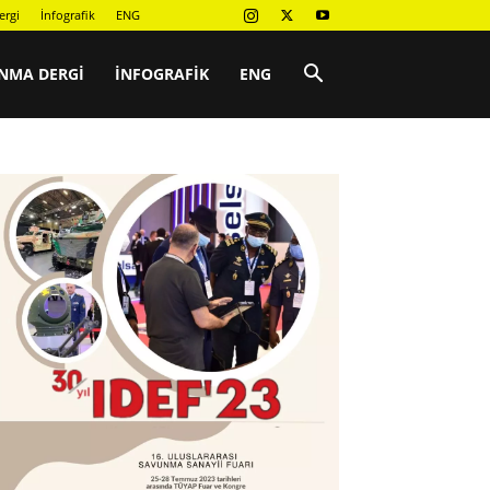
ergi
İnfografik
ENG
NMA DERGI
İNFOGRAFIK
ENG