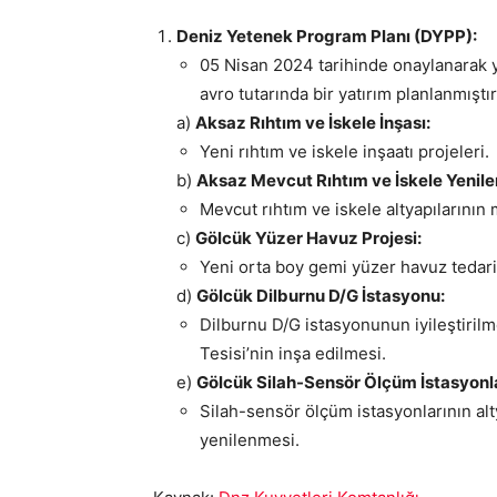
Deniz Yetenek Program Planı (DYPP):
05 Nisan 2024 tarihinde onaylanarak
avro tutarında bir yatırım planlanmışt
a)
Aksaz Rıhtım ve İskele İnşası:
Yeni rıhtım ve iskele inşaatı projeleri.
b)
Aksaz Mevcut Rıhtım ve İskele Yenile
Mevcut rıhtım ve iskele altyapılarını
c)
Gölcük Yüzer Havuz Projesi:
Yeni orta boy gemi yüzer havuz tedar
d)
Gölcük Dilburnu D/G İstasyonu:
Dilburnu D/G istasyonunun iyileştiri
Tesisi’nin inşa edilmesi.
e)
Gölcük Silah-Sensör Ölçüm İstasyonla
Silah-sensör ölçüm istasyonlarının al
yenilenmesi.