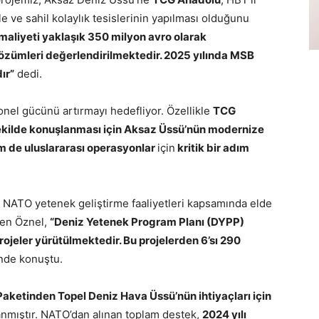
le ve sahil kolaylık tesislerinin yapılması olduğunu
maliyeti yaklaşık 350 milyon avro olarak
özümleri değerlendirilmektedir. 2025 yılında MSB
ır”
dedi.
onel gücünü artırmayı hedefliyor. Özellikle
TCG
 şekilde konuşlanması için Aksaz Üssü’nün modernize
m de uluslararası operasyonlar
için
kritik bir adım
il, NATO yetenek geliştirme faaliyetleri kapsamında elde
iten Öznel,
“Deniz Yetenek Program Planı (DYPP)
jeler yürütülmektedir. Bu projelerden 6’sı 290
nde konuştu.
ketinden Topel Deniz Hava Üssü’nün ihtiyaçları için
anmıştır. NATO’dan alınan toplam destek,
2024 yılı