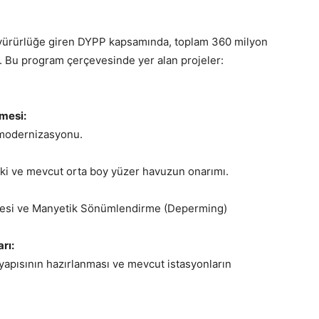
 yürürlüğe giren DYPP kapsamında, toplam 360 milyon
ır. Bu program çerçevesinde yer alan projeler:
mesi:
n modernizasyonu.
iki ve mevcut orta boy yüzer havuzun onarımı.
lmesi ve Manyetik Sönümlendirme (Deperming)
rı:
tyapısının hazırlanması ve mevcut istasyonların