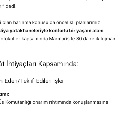
r
” dedi.
i olan barınma konusu da öncelikli planlarımız
diya yatakhaneleriyle konforlu bir yaşam alanı
rotokoller kapsamında Marmaris’te 80 dairelik lojman
t İhtiyaçları Kapsamında:
Eden/Teklif Edilen İşler:
ımı:
s Komutanlığı onarım rıhtımında konuşlanmasına