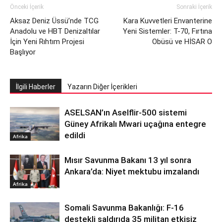
Önceki İçerik
Sonraki İçerik
Aksaz Deniz Üssü’nde TCG
Kara Kuvvetleri Envanterine
Anadolu ve HBT Denizaltılar
Yeni Sistemler: T-70, Fırtına
İçin Yeni Rıhtım Projesi
Obüsü ve HİSAR O
Başlıyor
İlgili Haberler
Yazarın Diğer İçerikleri
ASELSAN’ın Aselflir-500 sistemi
Güney Afrikalı Mwari uçağına entegre
edildi
Afrika
Mısır Savunma Bakanı 13 yıl sonra
Ankara’da: Niyet mektubu imzalandı
Afrika
Somali Savunma Bakanlığı: F-16
destekli saldırıda 35 militan etkisiz