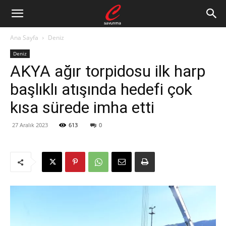
Ana Sayfa
Deniz
Deniz
AKYA ağır torpidosu ilk harp
başlıklı atışında hedefi çok
kısa sürede imha etti
27 Aralık 2023
613
0