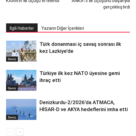
KAAN’ın ilk uçuşu ertelendi
ANKA-3 ilk uçuşunu başarıyla
gerçekleştirdi
İlgili Haberler
Yazarın Diğer İçerikleri
Türk donanması iç savaş sonrası ilk
kez Lazkiye’de
Deniz
Türkiye ilk kez NATO üyesine gemi
ihraç etti
Deniz
Denizkurdu-2/2026’da ATMACA,
HİSAR-D ve AKYA hedeflerini imha etti
Deniz