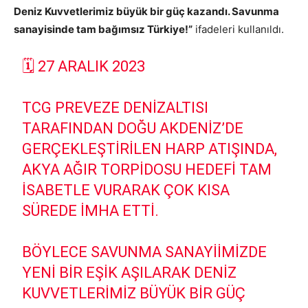
Deniz Kuvvetlerimiz büyük bir güç kazandı. Savunma
sanayisinde tam bağımsız Türkiye!”
ifadeleri kullanıldı.
🗓️ 27 ARALIK 2023
TCG PREVEZE DENIZALTISI
TARAFINDAN DOĞU AKDENIZ’DE
GERÇEKLEŞTIRILEN HARP ATIŞINDA,
AKYA AĞIR TORPIDOSU HEDEFI TAM
ISABETLE VURARAK ÇOK KISA
SÜREDE IMHA ETTI.
BÖYLECE SAVUNMA SANAYIIMIZDE
YENI BIR EŞIK AŞILARAK DENIZ
KUVVETLERIMIZ BÜYÜK BIR GÜÇ