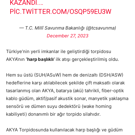
KAZANDI.…
PIC.TWITTER.COM/OSQP59EU3W
— T.C. Millî Savunma Bakanlığı (@tcsavunma)
December 27, 2023
Türkiye’nin yerli imkanlar ile geliştirdiği torpidosu
AKYA’nın
‘harp başlıklı’
ilk atışı gerçekleştirilmiş oldu.
Hem su üstü (SUH/ASuW) hem de denizaltı (DSH/ASW)
hedeflerine karşı atılabilecek şekilde çift maksatlı olarak
tasarlanmış olan AKYA, batarya (akü) tahrikli, fiber-optik
kablo güdüm, aktif/pasif akustik sonar, manyetik yaklaşma
sensörü ve dümen suyu dedektörü (wake homing
kabiliyeti) donanımlı bir ağır torpido silahıdır.
AKYA Torpidosunda kullanılacak harp başlığı ve güdüm