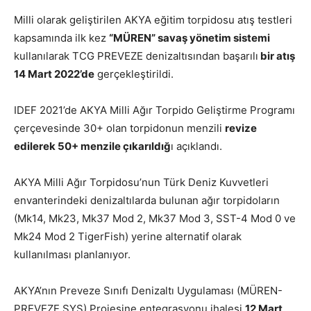
Milli olarak geliştirilen AKYA eğitim torpidosu atış testleri
kapsamında ilk kez
“MÜREN” savaş yönetim sistemi
kullanılarak TCG PREVEZE denizaltısından başarılı
bir atış
14 Mart 2022’de
gerçekleştirildi.
IDEF 2021’de AKYA Milli Ağır Torpido Geliştirme Programı
çerçevesinde 30+ olan torpidonun menzili
revize
edilerek 50+ menzile çıkarıldığ
ı açıklandı.
AKYA Milli Ağır Torpidosu’nun Türk Deniz Kuvvetleri
envanterindeki denizaltılarda bulunan ağır torpidoların
(Mk14, Mk23, Mk37 Mod 2, Mk37 Mod 3, SST-4 Mod 0 ve
Mk24 Mod 2 TigerFish) yerine alternatif olarak
kullanılması planlanıyor.
AKYA’nın Preveze Sınıfı Denizaltı Uygulaması (MÜREN-
PREVEZE SYS) Projesine entegrasyonu ihalesi
12 Mart