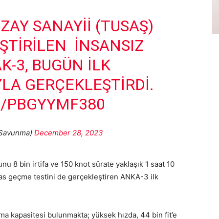
ZAY SANAYII (TUSAŞ)
ŞTIRILEN İNSANSIZ
K-3, BUGÜN ILK
LA GERÇEKLEŞTIRDI.
M/PBGYYMF380
Savunma)
December 28, 2023
 8 bin irtifa ve 150 knot sürate yaklaşık 1 saat 10
 pas geçme testini de gerçekleştiren ANKA-3 ilk
ma kapasitesi bulunmakta; yüksek hızda, 44 bin fit’e