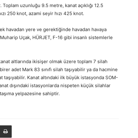
ir. Toplam uzunluğu 9.5 metre, kanat açıklığı 12.5
hızı 250 knot, azami seyir hızı 425 knot.
rek havadan yere ve gerektiğinde havadan havaya
li Muharip Uçak, HÜRJET, F-16 gibi insanlı sistemlerle
kanat altlarında ikisişer olmak üzere toplam 7 silah
birer adet Mark 83 sınıfı silah taşıyabilir ya da hacmine
taşıyabilir. Kanat altındaki ilk büyük istasyonda SOM-
 Kanat dışındaki istasyonlarda nispeten küçük silahlar
h taşıma yelpazesine sahiptir.