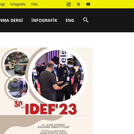
rgi
İnfografik
ENG
NMA DERGI
İNFOGRAFIK
ENG