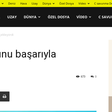
Deniz
Hava
Uzay
Dünya
Özel Dosya
Video
C savunma De
A
UZAY
DÜNYA
ÖZEL DOSYA
VIDEO
C SAVU
ekleştirdi
nu başarıyla
673
0