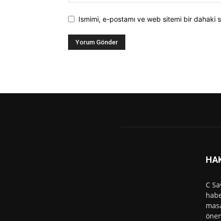
Ismimi, e-postamı ve web sitemi bir dahaki s
HA
C Sa
habe
masa
önem