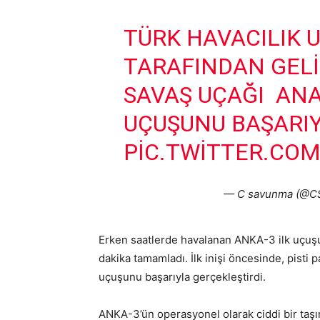
TÜRK HAVACILIK U
TARAFINDAN GELI
SAVAŞ UÇAĞI ANA
UÇUŞUNU BAŞARIY
PIC.TWITTER.CO
— C savunma (@C
Erken saatlerde havalanan ANKA-3 ilk uçuşunu
dakika tamamladı. İlk inişi öncesinde, pisti
uçuşunu başarıyla gerçekleştirdi.
ANKA-3’ün operasyonel olarak ciddi bir taşı