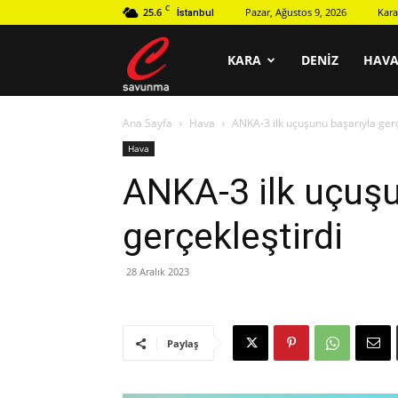
C
25.6
Pazar, Ağustos 9, 2026
Kara
İstanbul
C
KARA
DENIZ
HAV
Ana Sayfa
Hava
ANKA-3 ilk uçuşunu başarıyla gerç
savunma
Hava
ANKA-3 ilk uçuşu
gerçekleştirdi
28 Aralık 2023
Paylaş