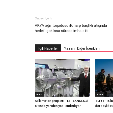
Önceki İçerik
AKYA ağır torpidosu ilk harp başlıklı atışında
hedefi çok kısa sürede imha etti
İlgili Haberler
Yazarın Diğer İçerikleri
Hava
Hava
Milli motor projeleri TEI TEKNOLOJİ
Türk F-16’la
altında yeniden yapılandırılıyor
dört aylık 