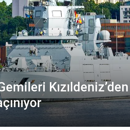
emileri Kızıldeniz’den
çınıyor