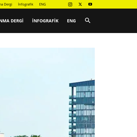
a Dergi
İnfografik
ENG
NMA DERGI
İNFOGRAFIK
ENG