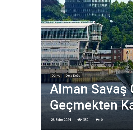
Dünya
Orta Doğu
Alman Savaş G
Geçmekten Ka
28 Ekim 2024
352
0