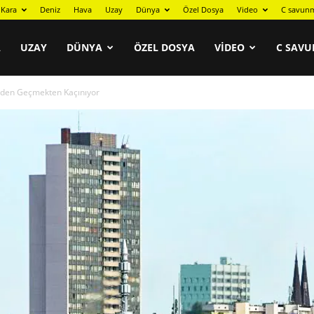
Kara
Deniz
Hava
Uzay
Dünya
Özel Dosya
Video
C savunm
A
UZAY
DÜNYA
ÖZEL DOSYA
VIDEO
C SAVU
z’den Geçmekten Kaçınıyor