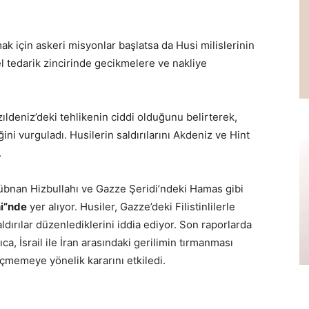
ak için askeri misyonlar başlatsa da Husi milislerinin
sel tedarik zincirinde gecikmelere ve nakliye
zıldeniz’deki tehlikenin ciddi olduğunu belirterek,
iğini vurguladı. Husilerin saldırılarını Akdeniz ve Hint
.
 Lübnan Hizbullahı ve Gazze Şeridi’ndeki Hamas gibi
ni”nde
yer alıyor. Husiler, Gazze’deki Filistinlilerle
dırılar düzenlediklerini iddia ediyor. Son raporlarda
ıca, İsrail ile İran arasındaki gerilimin tırmanması
geçmemeye yönelik kararını etkiledi.