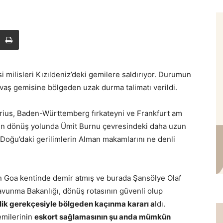
milisleri Kızıldeniz’deki gemilere saldırıyor. Durumun
savaş gemisine bölgeden uzak durma talimatı verildi.
rius, Baden-Württemberg fırkateyni ve Frankfurt am
den dönüş yolunda Ümit Burnu çevresindeki daha uzun
a Doğu’daki gerilimlerin Alman makamlarını ne denli
ın Goa kentinde demir atmış ve burada Şansölye Olaf
Savunma Bakanlığı, dönüş rotasının güvenli olup
ik gerekçesiyle bölgeden kaçınma kararı a
ldı.
emilerinin
eskort sağlamasının şu anda mümkün