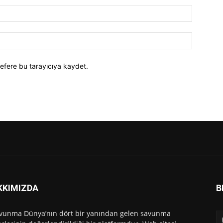
efere bu tarayıcıya kaydet.
KKIMIZDA
B
vunma Dünya’nın dört bir yanından gelen savunma