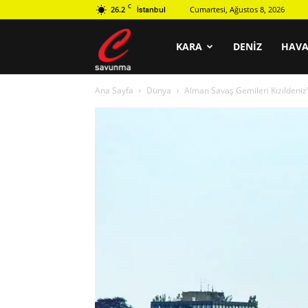
C
26.2
Cumartesi, Ağustos 8, 2026
İstanbul
C
KARA
DENIZ
HAV
Ana Sayfa
Dünya
Alman Savaş Gemileri Kızıldeni
savunma