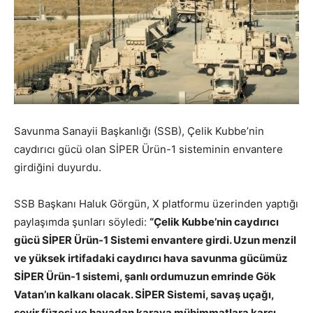
Savunma Sanayii Başkanlığı (SSB), Çelik Kubbe’nin
caydırıcı gücü olan SİPER Ürün-1 sisteminin envantere
girdiğini duyurdu.
SSB Başkanı Haluk Görgün, X platformu üzerinden yaptığı
paylaşımda şunları söyledi:
“Çelik Kubbe’nin caydırıcı
gücü SİPER Ürün-1 Sistemi envantere girdi. Uzun menzil
ve yüksek irtifadaki caydırıcı hava savunma gücümüz
SİPER Ürün-1 sistemi, şanlı ordumuzun emrinde Gök
Vatan’ın kalkanı olacak. SİPER Sistemi, savaş uçağı,
seyir füzesi ve havadan karaya mühimmatlara karşı