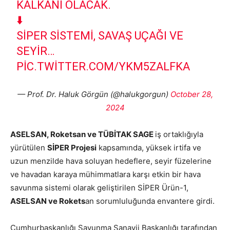
KALKANI OLACAK.
⬇️
SİPER SISTEMI, SAVAŞ UÇAĞI VE
SEYIR…
PIC.TWITTER.COM/YKM5ZALFKA
— Prof. Dr. Haluk Görgün (@halukgorgun)
October 28,
2024
ASELSAN, Roketsan ve TÜBİTAK SAGE
iş ortaklığıyla
yürütülen
SİPER Projesi
kapsamında, yüksek irtifa ve
uzun menzilde hava soluyan hedeflere, seyir füzelerine
ve havadan karaya mühimmatlara karşı etkin bir hava
savunma sistemi olarak geliştirilen SİPER Ürün-1,
ASELSAN ve Rokets
an sorumluluğunda envantere girdi.
Cumhurbaşkanlığı Savunma Sanayii Başkanlığı tarafından