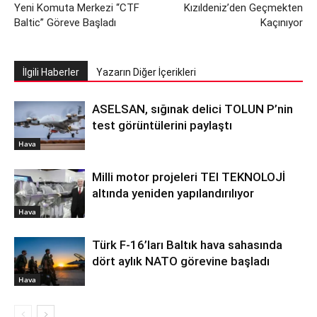
Yeni Komuta Merkezi “CTF
Kızıldeniz’den Geçmekten
Baltic” Göreve Başladı
Kaçınıyor
İlgili Haberler
Yazarın Diğer İçerikleri
ASELSAN, sığınak delici TOLUN P’nin
test görüntülerini paylaştı
Hava
Milli motor projeleri TEI TEKNOLOJİ
altında yeniden yapılandırılıyor
Hava
Türk F-16’ları Baltık hava sahasında
dört aylık NATO görevine başladı
Hava