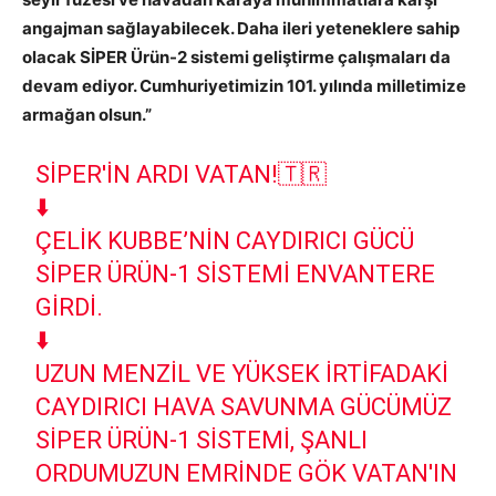
angajman sağlayabilecek. Daha ileri yeteneklere sahip
olacak SİPER Ürün-2 sistemi geliştirme çalışmaları da
devam ediyor. Cumhuriyetimizin 101. yılında milletimize
armağan olsun.”
SİPER'IN ARDI VATAN!🇹🇷
⬇️
ÇELIK KUBBE’NIN CAYDIRICI GÜCÜ
SİPER ÜRÜN-1 SISTEMI ENVANTERE
GIRDI.
⬇️
UZUN MENZIL VE YÜKSEK IRTIFADAKI
CAYDIRICI HAVA SAVUNMA GÜCÜMÜZ
SİPER ÜRÜN-1 SISTEMI, ŞANLI
ORDUMUZUN EMRINDE GÖK VATAN'IN