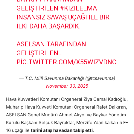
GELIŞTIRILEN
#KIZILELMA
İNSANSIZ SAVAŞ UÇAĞI ILE BIR
ILKI DAHA BAŞARDIK.
ASELSAN TARAFINDAN
GELIŞTIRILEN…
PIC.TWITTER.COM/X55WIZVDNC
— T.C. Millî Savunma Bakanlığı (@tcsavunma)
November 30, 2025
Hava Kuvvetleri Komutanı Orgeneral Ziya Cemal Kadıoğlu,
Muharip Hava Kuvveti Komutanı Orgeneral Rafet Dalkıran,
ASELSAN Genel Müdürü Ahmet Akyol ve Baykar Yönetim
Kurulu Başkanı Selçuk Bayraktar, Merzifon’dan kalkan 5 F-
16 uçağı ile
tarihî atışı havadan takip etti
.