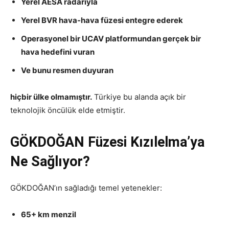
Yerel AESA radarıyla
Yerel BVR hava-hava füzesi entegre ederek
Operasyonel bir UCAV platformundan gerçek bir
hava hedefini vuran
Ve bunu resmen duyuran
hiçbir ülke olmamıştır.
Türkiye bu alanda açık bir
teknolojik öncülük elde etmiştir.
GÖKDOĞAN Füzesi Kızılelma’ya
Ne Sağlıyor?
GÖKDOĞAN’ın sağladığı temel yetenekler:
65+ km menzil