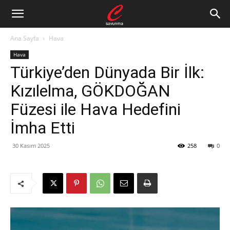
Ana Sayfa
Hava
Hava
Türkiye’den Dünyada Bir İlk:
Kızılelma, GÖKDOĞAN
Füzesi ile Hava Hedefini
İmha Etti
30 Kasım 2025
258
0