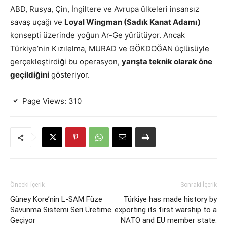
ABD, Rusya, Çin, İngiltere ve Avrupa ülkeleri insansız
savaş uçağı ve
Loyal Wingman (Sadık Kanat Adamı)
konsepti üzerinde yoğun Ar-Ge yürütüyor. Ancak
Türkiye’nin Kızılelma, MURAD ve GÖKDOĞAN üçlüsüyle
gerçekleştirdiği bu operasyon,
yarışta teknik olarak öne
geçildiğini
gösteriyor.
Page Views:
310
Önceki İçerik
Sonraki İçerik
Güney Kore’nin L-SAM Füze
Türkiye has made history by
Savunma Sistemi Seri Üretime
exporting its first warship to a
Geçiyor
NATO and EU member state.