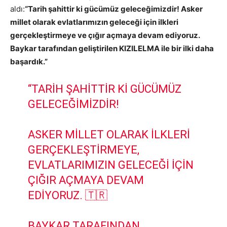
aldı:
“Tarih şahittir ki gücümüz geleceğimizdir! Asker
millet olarak evlatlarımızın geleceği için ilkleri
gerçekleştirmeye ve çığır açmaya devam ediyoruz.
Baykar tarafından geliştirilen KIZILELMA ile bir ilki daha
başardık.”
“TARIH ŞAHITTIR KI GÜCÜMÜZ
GELECEĞIMIZDIR!
ASKER MILLET OLARAK ILKLERI
GERÇEKLEŞTIRMEYE,
EVLATLARIMIZIN GELECEĞI IÇIN
ÇIĞIR AÇMAYA DEVAM
EDIYORUZ. 🇹🇷
BAYKAR TARAFINDAN