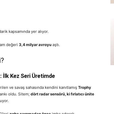
darik kapsamında yer alıyor.
lam değeri
3,4 milyar avroyu
aştı.
i?
 İlk Kez Seri Üretimde
tirilen ve savaş sahasında kendini kanıtlamış
Trophy
tankı oldu. Sitem;
dört radar sensörü, ki fırlatıcı ünite
uyor.
G’leri
zırha çarpmadan önce
imha ederek