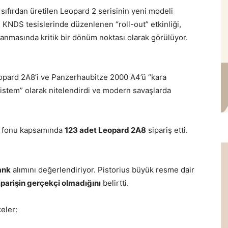
ıfırdan üretilen Leopard 2 serisinin yeni modeli
i KNDS tesislerinde düzenlenen “roll-out” etkinliği,
anmasında kritik bir dönüm noktası olarak görülüyor.
eopard 2A8’i ve Panzerhaubitze 2000 A4’ü “kara
sistem” olarak nitelendirdi ve modern savaşlarda
.
 fonu kapsamında
123 adet Leopard 2A8
sipariş etti.
ank
alımını değerlendiriyor. Pistorius büyük resme dair
siparişin gerçekçi olmadığını
belirtti.
eler: