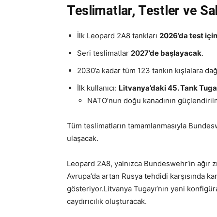
Teslimatlar, Testler ve S
İlk Leopard 2A8 tankları
2026’da test içi
Seri teslimatlar
2027’de başlayacak
.
2030’a kadar tüm 123 tankın kışlalara dağı
İlk kullanıcı:
Litvanya’daki 45. Tank Tuga
NATO’nun doğu kanadının güçlendirilm
Tüm teslimatların tamamlanmasıyla Bundesw
ulaşacak.
Leopard 2A8, yalnızca Bundeswehr’in ağır zı
Avrupa’da artan Rusya tehdidi karşısında ka
gösteriyor.Litvanya Tugayı’nın yeni konfigü
caydırıcılık oluşturacak.