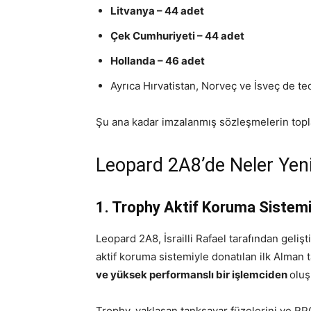
Litvanya – 44 adet
Çek Cumhuriyeti – 44 adet
Hollanda – 46 adet
Ayrıca Hırvatistan, Norveç ve İsveç de te
Şu ana kadar imzalanmış sözleşmelerin top
Leopard 2A8’de Neler Yen
1. Trophy Aktif Koruma Sistemi:
Leopard 2A8, İsrailli Rafael tarafından geliş
aktif koruma sistemiyle donatılan ilk Alman 
ve yüksek performanslı bir işlemciden
oluş
Trophy, yaklaşan tanksavar füzelerini ve RP