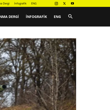
a Dergi
İnfografik
ENG
NMA DERGI
İNFOGRAFIK
ENG