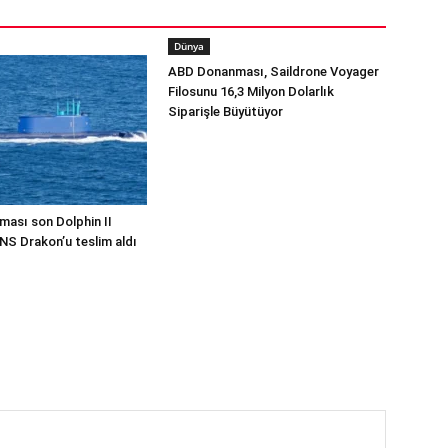
Dünya
ABD Donanması, Saildrone Voyager
Filosunu 16,3 Milyon Dolarlık
Siparişle Büyütüyor
ması son Dolphin II
INS Drakon’u teslim aldı