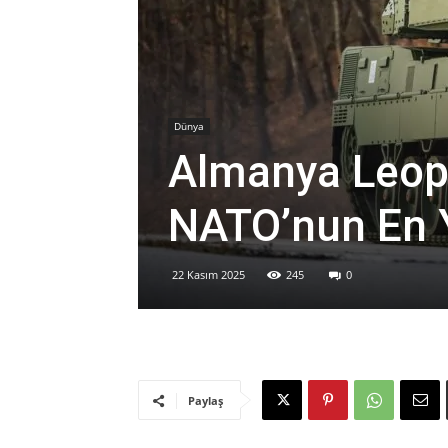
Dünya
Almanya Leopa
NATO’nun En Y
22 Kasım 2025
245
0
Paylaş