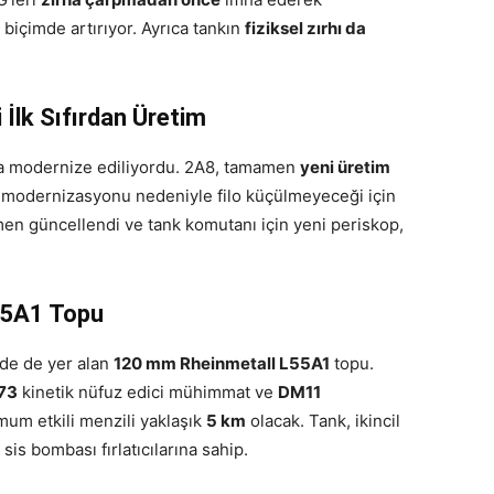
biçimde artırıyor. Ayrıca tankın
fiziksel zırhı da
 İlk Sıfırdan Üretim
ca modernize ediliyordu. 2A8, tamamen
yeni üretim
n modernizasyonu nedeniyle filo küçülmeyeceği için
en güncellendi ve tank komutanı için yeni periskop,
L55A1 Topu
de de yer alan
120 mm Rheinmetall L55A1
topu.
73
kinetik nüfuz edici mühimmat ve
DM11
um etkili menzili yaklaşık
5 km
olacak. Tank, ikincil
sis bombası fırlatıcılarına sahip.