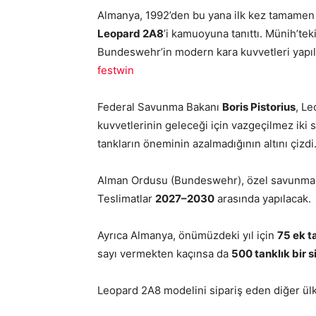
Almanya, 1992’den bu yana ilk kez tamamen s
Leopard 2A8
’i kamuoyuna tanıttı. Münih’tek
Bundeswehr’in modern kara kuvvetleri yapıl
festwin
Federal Savunma Bakanı
Boris Pistorius
, L
kuvvetlerinin geleceği için vazgeçilmez iki 
tankların öneminin azalmadığının altını çizdi
Alman Ordusu (Bundeswehr), özel savunma
Teslimatlar
2027–2030
arasında yapılacak.
Ayrıca Almanya, önümüzdeki yıl için
75 ek t
sayı vermekten kaçınsa da
500 tanklık bir 
Leopard 2A8 modelini sipariş eden diğer ülk