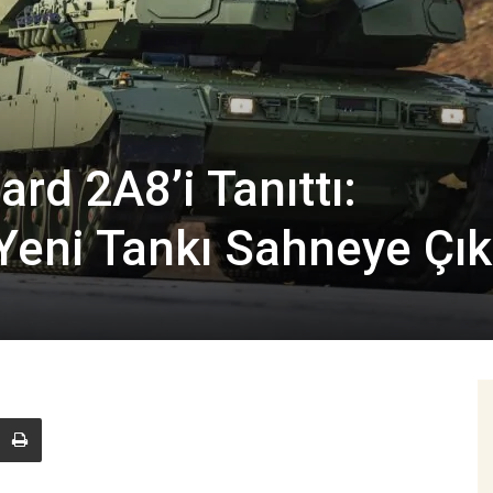
rd 2A8’i Tanıttı:
eni Tankı Sahneye Çık