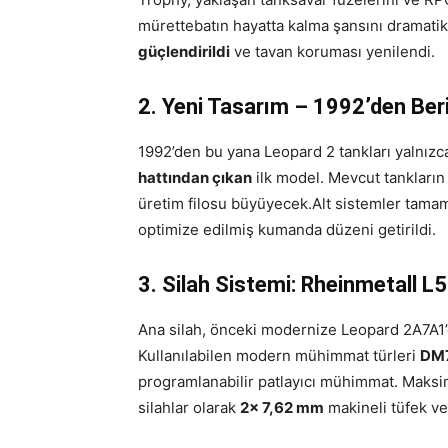
mürettebatın hayatta kalma şansını dramatik 
güçlendirildi
ve tavan koruması yenilendi.
2. Yeni Tasarım – 1992’den Beri
1992’den bu yana Leopard 2 tankları yalnız
hattından çıkan
ilk model. Mevcut tankları
üretim filosu büyüyecek.Alt sistemler tamam
optimize edilmiş kumanda düzeni getirildi.
3. Silah Sistemi: Rheinmetall 
Ana silah, önceki modernize Leopard 2A7A1’
Kullanılabilen modern mühimmat türleri
DM
programlanabilir patlayıcı mühimmat. Maksim
silahlar olarak
2× 7,62 mm
makineli tüfek ve 