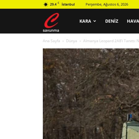
C
29.4
Perşembe, Ağustos 6, 2026
İstanbul
C
KARA
DENIZ
HAV
Ana Sayfa
Dünya
Almanya Leopard 2A8’i Tanıttı: 
savunma