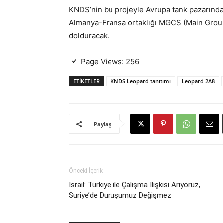
KNDS’nin bu projeyle Avrupa tank pazarındak
Almanya-Fransa ortaklığı MGCS (Main Groun
dolduracak.
Page Views:
256
ETIKETLER
KNDS Leopard tanıtımı
Leopard 2A8
Paylaş
Önceki İçerik
İsrail: Türkiye ile Çalışma İlişkisi Arıyoruz,
Suriye’de Duruşumuz Değişmez