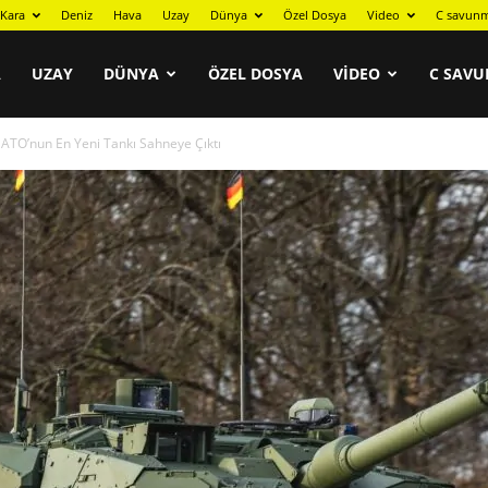
Kara
Deniz
Hava
Uzay
Dünya
Özel Dosya
Video
C savunm
A
UZAY
DÜNYA
ÖZEL DOSYA
VIDEO
C SAVU
NATO’nun En Yeni Tankı Sahneye Çıktı