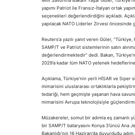
Milli Savunma Bakanı Yaşar Güler, Türkiye’
yapımı Patriot ile Fransız-İtalyan ortak yap
seçenekleri değerlendirdiğini açıkladı. Açı
yapılacak NATO Liderler Zirvesi öncesinde g
Reuters’a yazılı yanıt veren Güler, “Türkiy
SAMP/T ve Patriot sistemlerinin satın alın
değerlendirmektedir” dedi. Bakan, Türkiye’n
2029’a kadar tüm NATO yetenek hedeflerine
Açıklama, Türkiye’nin yerli HİSAR ve Siper
mimarisini uluslararası ortaklıklarla pekişti
tedariği, hem geçmişte yaşanan hava savunm
mimarisini Avrupa teknolojisiyle güçlendirme
Müzakereler, somut bir adımla eş zamanlı y
bir SAMP/T bataryasını Konya 3’üncü Ana Je
Bakanlığı’nın 16 Haziran’da duyurduğu adım,