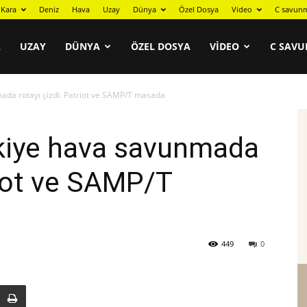
Kara
Deniz
Hava
Uzay
Dünya
Özel Dosya
Video
C savunm
A
UZAY
DÜNYA
ÖZEL DOSYA
VIDEO
C SAVU
ada rotayı çizdi: Patriot ve SAMP/T masada
kiye hava savunmada
riot ve SAMP/T
449
0