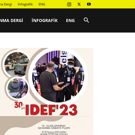
a Dergi
İnfografik
ENG
NMA DERGI
İNFOGRAFIK
ENG