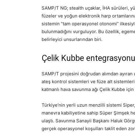
SAMP/T NG; stealth uçaklar, İHA sürüleri, yüks
füzeler ve yoğun elektronik harp ortamları
sistemin “tam operasyonel otonomi” ilkesiyle 
bulunmadığını vurguluyor. Bu özellik, egeme
belirleyici unsurlarından biri.
Çelik Kubbe entegrasyon
SAMP/T projesini doğrudan alımdan ayıran u
ateş kontrol sistemleri ve füze alt sistemleri
katmanlı hava savunma ağı Çelik Kubbe için ö
Türkiye’nin yerli uzun menzilli sistemi Siper
manevra kabiliyetine sahip Süper Şimşek he
ulaştı. Savunma Sanayii Başkanı Haluk Görgün
gerçek operasyonel koşulları taklit eden zorl