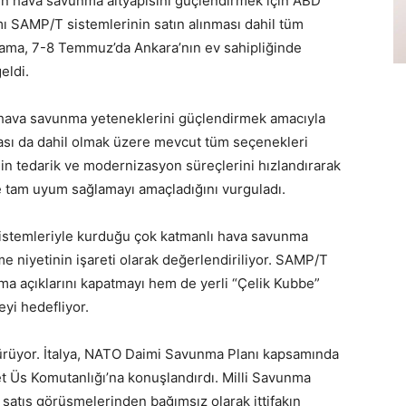
nin hava savunma altyapısını güçlendirmek için ABD
ımı SAMP/T sistemlerinin satın alınması dahil tüm
klama, 7-8 Temmuz’da Ankara’nın ev sahipliğinde
eldi.
e, hava savunma yeteneklerini güçlendirmek amacıyla
ması da dahil olmak üzere mevcut tüm seçenekleri
in tedarik ve modernizasyon süreçlerini hızlandırarak
 tam uyum sağlamayı amaçladığını vurguladı.
 sistemleriyle kurduğu çok katmanlı hava savunma
rme niyetinin işareti olarak değerlendiriliyor. SAMP/T
a açıklarını kapatmayı hem de yerli “Çelik Kubbe”
yi hedefliyor.
ürüyor. İtalya, NATO Daimi Savunma Planı kapsamında
t Üs Komutanlığı’na konuşlandırdı. Milli Savunma
 satış görüşmelerinden bağımsız olarak ittifakın