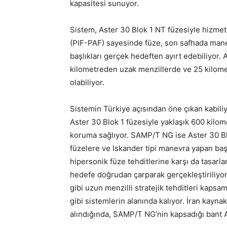
kapasitesi sunuyor.
Sistem, Aster 30 Blok 1 NT füzesiyle hizmet 
(PIF-PAF) sayesinde füze, son safhada manev
başlıkları gerçek hedeften ayırt edebiliyor.
kilometreden uzak menzillerde ve 25 kilome
olabiliyor.
Sistemin Türkiye açısından öne çıkan kabili
Aster 30 Blok 1 füzesiyle yaklaşık 600 kilomet
koruma sağlıyor. SAMP/T NG ise Aster 30 Blok
füzelere ve Iskander tipi manevra yapan başl
hipersonik füze tehditlerine karşı da tasarlan
hedefe doğrudan çarparak gerçekleştiriliyor. 
gibi uzun menzilli stratejik tehditleri ka
gibi sistemlerin alanında kalıyor. İran kaynak
alındığında, SAMP/T NG’nin kapsadığı bant An