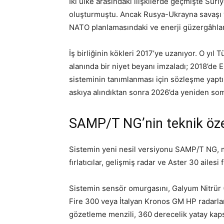
İki ülke arasındaki ilişkilerde geçmişte Suri
oluşturmuştu. Ancak Rusya-Ukrayna savaşı ve 
NATO planlamasındaki ve enerji güzergâhlar
İş birliğinin kökleri 2017’ye uzanıyor. O yıl
alanında bir niyet beyanı imzaladı; 2018’de
sisteminin tanımlanması için sözleşme yaptı.
askıya alındıktan sonra 2026’da yeniden som
SAMP/T NG’nin teknik özel
Sistemin yeni nesil versiyonu SAMP/T NG, mob
fırlatıcılar, gelişmiş radar ve Aster 30 ailesi
Sistemin sensör omurgasını, Galyum Nitrür 
Fire 300 veya İtalyan Kronos GM HP radarla
gözetleme menzili, 360 derecelik yatay kap