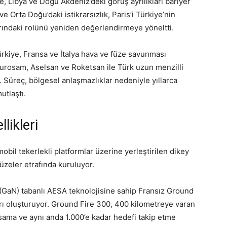
ye, Libya ve Doğu Akdeniz’deki görüş ayrılıkları bariyer
Orta Doğu’daki istikrarsızlık, Paris’i Türkiye’nin
ındaki rolünü yeniden değerlendirmeye yöneltti.
 Türkiye, Fransa ve İtalya hava ve füze savunması
 Eurosam, Aselsan ve Roketsan ile Türk uzun menzilli
 Süreç, bölgesel anlaşmazlıklar nedeniyle yıllarca
utlaştı.
likleri
il tekerlekli platformlar üzerine yerleştirilen dikey
 füzeler etrafında kuruluyor.
(GaN) tabanlı AESA teknolojisine sahip Fransız Ground
rı oluşturuyor. Ground Fire 300, 400 kilometreye varan
sama ve aynı anda 1.000’e kadar hedefi takip etme