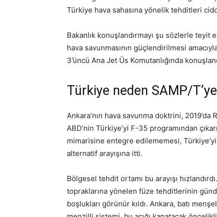
Türkiye hava sahasına yönelik tehditleri cidd
Bakanlık konuşlandırmayı şu sözlerle teyit 
hava savunmasının güçlendirilmesi amacıyla
3’üncü Ana Jet Üs Komutanlığında konuşlandı
Türkiye neden SAMP/T’ye 
Ankara’nın hava savunma doktrini, 2019’da 
ABD’nin Türkiye’yi F-35 programından çıkar
mimarisine entegre edilememesi, Türkiye’yi 
alternatif arayışına itti.
Bölgesel tehdit ortamı bu arayışı hızlandırdı
topraklarına yönelen füze tehditlerinin g
boşlukları görünür kıldı. Ankara, batı menş
menzilli sistemi, bu açığı kapatacak öncelik