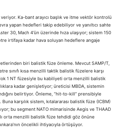
veriyor. Ka-bant arayıcı başlık ve itme vektör kontrolü
ra yapan hedefleri takip edebiliyor ve yanıltıcı sahte
 Aster 30, Mach 4’ün üzerinde hıza ulaşıyor; sistem 150
tre irtifaya kadar hava soluyan hedeflere angaje
yetlerinden biri balistik füze önleme. Mevcut SAMP/T,
re sınıfı kısa menzilli taktik balistik füzelere karşı
 1 NT füzesiyle bu kabiliyeti orta menzilli balistik
ıklara kadar genişletiyor; üreticisi MBDA, sistemin
dığını belirtiyor. Önleme, “hit-to-kill” prensibiyle
Buna karşılık sistem, kıtalararası balistik füze (ICBM)
psamıyor; bu segment NATO mimarisinde Aegis ve THAAD
lı orta menzilli balistik füze tehdidi göz önüne
kara’nın öncelikli ihtiyacıyla örtüşüyor.