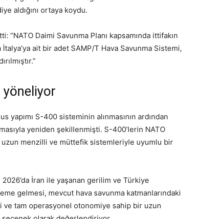
iye aldığını ortaya koydu.
etti: “NATO Daimi Savunma Planı kapsamında ittifakın
 İtalya’ya ait bir adet SAMP/T Hava Savunma Sistemi,
rılmıştır.”
yöneliyor
Rus yapımı S-400 sisteminin alınmasının ardından
masıyla yeniden şekillenmişti. S-400’lerin NATO
uzun menzilli ve müttefik sistemleriyle uyumlu bir
. 2026’da İran ile yaşanan gerilim ve Türkiye
ündeme gelmesi, mevcut hava savunma katmanlarındaki
eli ve tam operasyonel otonomiye sahip bir uzun
li seçenek olarak değerlendiriyor.