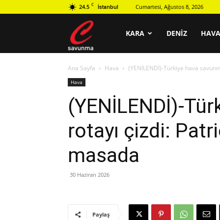
C
24.5
Cumartesi, Ağustos 8, 2026
İstanbul
C
KARA
DENIZ
HAV
Ana Sayfa
Hava
(YENİLENDİ)-Türkiye hava savunm
savunma
Hava
(YENİLENDİ)-Tür
rotayı çizdi: Pat
masada
30 Haziran 2026
Paylaş