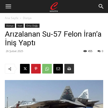
Ana Sayfa
Dünya
Dünya
İran
Orta Doğu
Arızalanan Su-57 Felon İran’a
İniş Yaptı
26 Şubat 2025
455
0