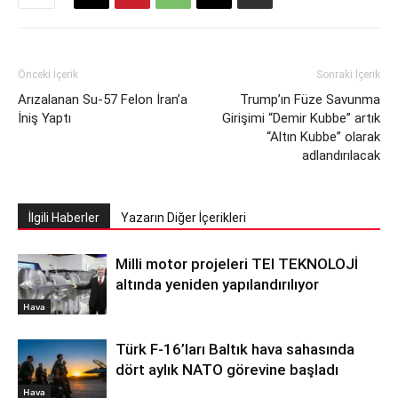
Önceki İçerik
Sonraki İçerik
Arızalanan Su-57 Felon İran’a
Trump’ın Füze Savunma
İniş Yaptı
Girişimi “Demir Kubbe” artık
“Altın Kubbe” olarak
adlandırılacak
İlgili Haberler
Yazarın Diğer İçerikleri
Milli motor projeleri TEI TEKNOLOJİ
altında yeniden yapılandırılıyor
Hava
Türk F-16’ları Baltık hava sahasında
dört aylık NATO görevine başladı
Hava