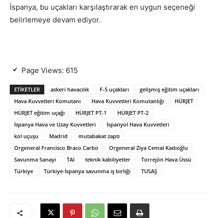
İspanya, bu uçakları karşılaştırarak en uygun seçeneği
belirlemeye devam ediyor.
Page Views:
615
ETIKETLER
askeri havacılık
F-5 uçakları
gelişmiş eğitim uçakları
Hava Kuvvetleri Komutanı
Hava Kuvvetleri Komutanlığı
HÜRJET
HÜRJET eğitim uçağı
HÜRJET PT-1
HÜRJET PT-2
İspanya Hava ve Uzay Kuvvetleri
İspanyol Hava Kuvvetleri
kol uçuşu
Madrid
mutabakat zaptı
Orgeneral Francisco Braco Carbo
Orgeneral Ziya Cemal Kadıoğlu
Savunma Sanayi
TAI
teknik kabiliyetler
Torrejón Hava Üssü
Türkiye
Türkiye-İspanya savunma iş birliği
TUSAŞ