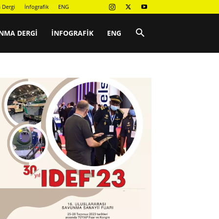
 Dergi
İnfografik
ENG
NMA DERGI
İNFOGRAFIK
ENG