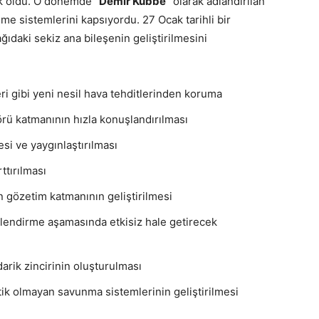
ek oldu. O dönemde
“Demir Kubbe”
olarak adlandırılan
eme sistemlerini kapsıyordu. 27 Ocak tarihli bir
ıdaki sekiz ana bileşenin geliştirilmesini
eri gibi yeni nesil hava tehditlerinden koruma
rü katmanının hızla konuşlandırılması
esi ve yaygınlaştırılması
tırılması
 gözetim katmanının geliştirilmesi
üçlendirme aşamasında etkisiz hale getirecek
darik zincirinin oluşturulması
etik olmayan savunma sistemlerinin geliştirilmesi