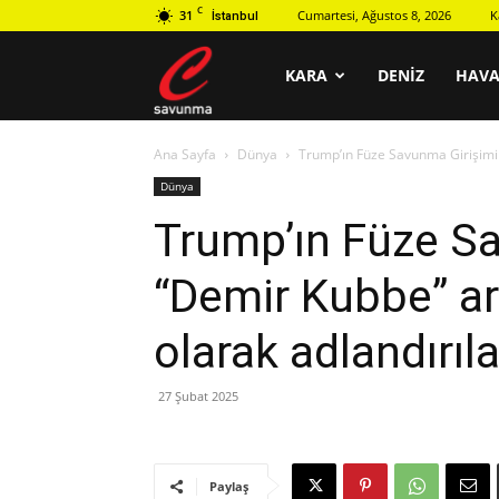
C
31
Cumartesi, Ağustos 8, 2026
K
İstanbul
C
KARA
DENIZ
HAV
Ana Sayfa
Dünya
Trump’ın Füze Savunma Girişimi 
savunma
Dünya
Trump’ın Füze S
“Demir Kubbe” ar
olarak adlandırıl
27 Şubat 2025
Paylaş