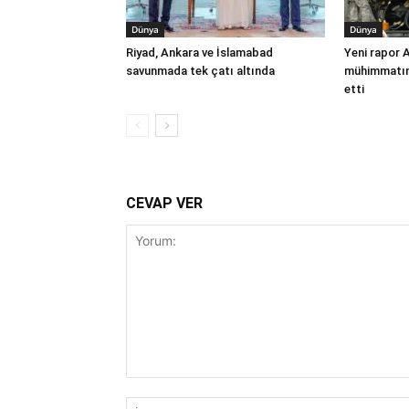
Dünya
Dünya
Riyad, Ankara ve İslamabad
Yeni rapor 
savunmada tek çatı altında
mühimmatınd
etti
CEVAP VER