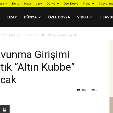
ara
Deniz
Hava
Uzay
Dünya
Özel Dosya
Video
C savunma
A
UZAY
DÜNYA
ÖZEL DOSYA
VIDEO
C SAVU
“Demir Kubbe” artık “Altın Kubbe” olarak adlandırılacak
avunma Girişimi
tık “Altın Kubbe”
acak
380
0