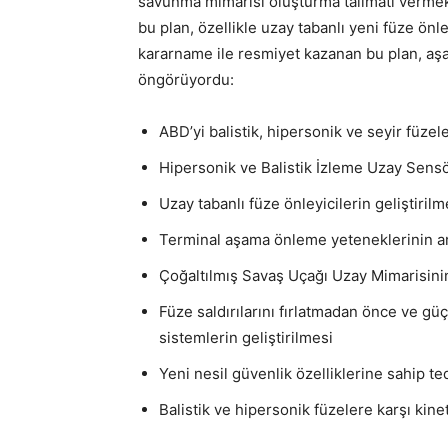
savunma mimarisi oluşturma talimatı verm
bu plan, özellikle uzay tabanlı yeni füze önl
kararname ile resmiyet kazanan bu plan, aşağ
öngörüyordu:
ABD’yi balistik, hipersonik ve seyir füzel
Hipersonik ve Balistik İzleme Uzay Sensö
Uzay tabanlı füze önleyicilerin geliştirilm
Terminal aşama önleme yeteneklerinin art
Çoğaltılmış Savaş Uçağı Uzay Mimarisinin
Füze saldırılarını fırlatmadan önce ve g
sistemlerin geliştirilmesi
Yeni nesil güvenlik özelliklerine sahip te
Balistik ve hipersonik füzelere karşı kin