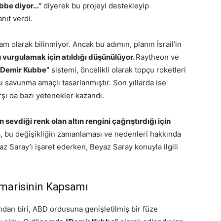
ubbe diyor…”
diyerek bu projeyi destekleyip
nıt verdi.
am olarak bilinmiyor. Ancak bu adımın, planın İsrail’in
 vurgulamak için atıldığı düşünülüyor.
Raytheon ve
“Demir Kubbe”
sistemi, öncelikli olarak topçu roketleri
ı savunma amaçlı tasarlanmıştır. Son yıllarda ise
rşı da bazı yetenekler kazandı.
n sevdiği renk olan altın rengini çağrıştırdığı için
 bu değişikliğin zamanlaması ve nedenleri hakkında
yaz Saray’ı işaret ederken, Beyaz Saray konuyla ilgili
marisinin Kapsamı
ndan biri, ABD ordusuna genişletilmiş bir füze