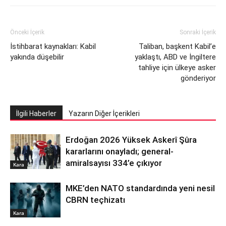
Önceki İçerik
Sonraki İçerik
İstihbarat kaynakları: Kabil
Taliban, başkent Kabil’e
yakında düşebilir
yaklaştı, ABD ve İngiltere
tahliye için ülkeye asker
gönderiyor
İlgili Haberler
Yazarın Diğer İçerikleri
Erdoğan 2026 Yüksek Askerî Şûra
kararlarını onayladı; general-
amiralsayısı 334’e çıkıyor
Kara
MKE’den NATO standardında yeni nesil
CBRN teçhizatı
Kara