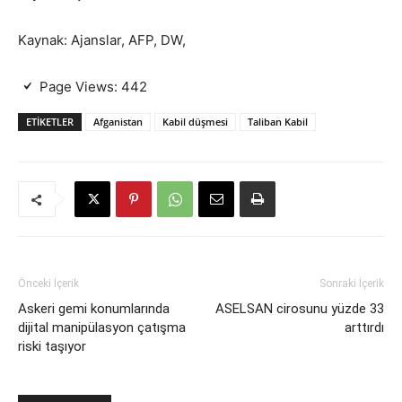
Kaynak: Ajanslar, AFP, DW,
Page Views:
442
ETIKETLER
Afganistan
Kabil düşmesi
Taliban Kabil
Önceki İçerik
Sonraki İçerik
Askeri gemi konumlarında
ASELSAN cirosunu yüzde 33
dijital manipülasyon çatışma
arttırdı
riski taşıyor