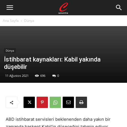
Ana Sayfa
Dünya
Dünya
İstihbarat kaynakları: Kabil yakında
düşebilir
11 Ağustos 2021
696
0
ABD istihbarat servisleri beklenenden daha yakın bir
zamanda başkent Kabil’in düşeceğini tahmin ediyor.