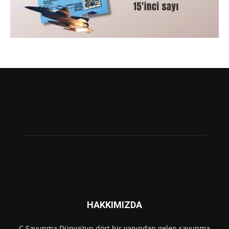
HAKKIMIZDA
C Savunma Dünya’nın dört bir yanından gelen savunma