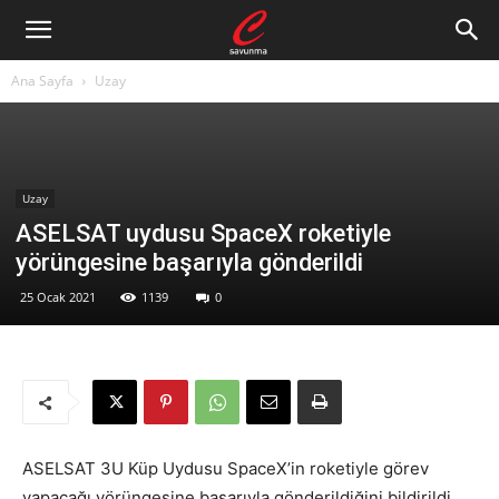
Ana Sayfa
Uzay
Uzay
ASELSAT uydusu SpaceX roketiyle
yörüngesine başarıyla gönderildi
25 Ocak 2021
1139
0
ASELSAT 3U Küp Uydusu SpaceX’in roketiyle görev
yapacağı yörüngesine başarıyla gönderildiğini bildirildi.