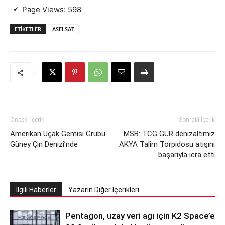
Page Views:
598
ETIKETLER
ASELSAT
Önceki İçerik
Sonraki İçerik
Amerikan Uçak Gemisi Grubu
MSB: TCG GÜR denizaltımız
Güney Çin Denizi’nde
AKYA Talim Torpidosu atışını
başarıyla icra etti
İlgili Haberler
Yazarın Diğer İçerikleri
Pentagon, uzay veri ağı için K2 Space’e