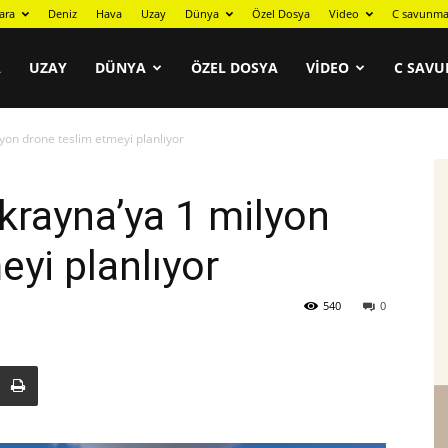
ara
Deniz
Hava
Uzay
Dünya
Özel Dosya
Video
C savunma
A
UZAY
DÜNYA
ÖZEL DOSYA
VIDEO
C SAVU
yon drone teslim etmeyi planlıyor
Ukrayna’ya 1 milyon
eyi planlıyor
540
0