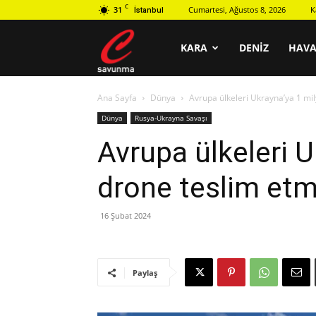
C
31
Cumartesi, Ağustos 8, 2026
K
İstanbul
C
KARA
DENIZ
HAV
Ana Sayfa
Dünya
Avrupa ülkeleri Ukrayna’ya 1 mil
savunma
Dünya
Rusya-Ukrayna Savaşı
Avrupa ülkeleri 
drone teslim etm
16 Şubat 2024
Paylaş