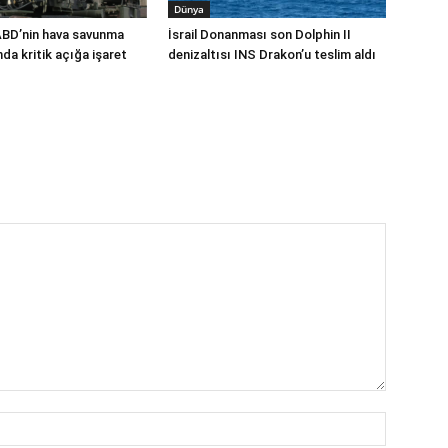
Dünya
ABD’nin hava savunma
İsrail Donanması son Dolphin II
a kritik açığa işaret
denizaltısı INS Drakon’u teslim aldı