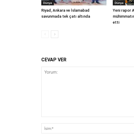
Dünya
Dünya
Riyad, Ankara ve İslamabad
Yeni rapor 
savunmada tek çatı altında
mühimmatınd
etti
CEVAP VER