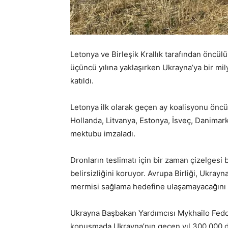
Letonya ve Birleşik Krallık tarafından öncülü
üçüncü yılına yaklaşırken Ukrayna’ya bir mi
katıldı.
Letonya ilk olarak geçen ay koalisyonu öncü
Hollanda, Litvanya, Estonya, İsveç, Danimarka
mektubu imzaladı.
Dronların teslimatı için bir zaman çizelgesi
belirsizliğini koruyor. Avrupa Birliği, Ukray
mermisi sağlama hedefine ulaşamayacağını 
Ukrayna Başbakan Yardımcısı Mykhailo Fedor
konuşmada Ukrayna’nın geçen yıl 300.000 dro