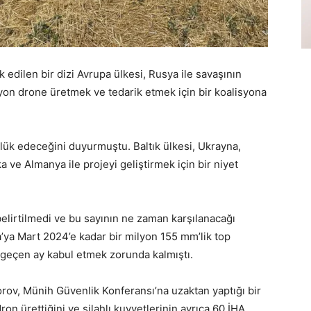
k edilen bir dizi Avrupa ülkesi, Rusya ile savaşının
lyon drone üretmek ve tedarik etmek için bir koalisyona
lük edeceğini duyurmuştu. Baltık ülkesi, Ukrayna,
 ve Almanya ile projeyi geliştirmek için bir niyet
 belirtilmedi ve bu sayının ne zaman karşılanacağı
na’ya Mart 2024’e kadar bir milyon 155 mm’lik top
geçen ay kabul etmek zorunda kalmıştı.
ov, Münih Güvenlik Konferansı’na uzaktan yaptığı bir
n ürettiğini ve silahlı kuvvetlerinin ayrıca 60 İHA