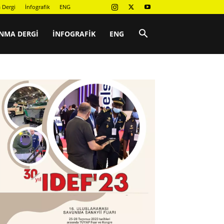
 Dergi
İnfografik
ENG
NMA DERGI
İNFOGRAFIK
ENG