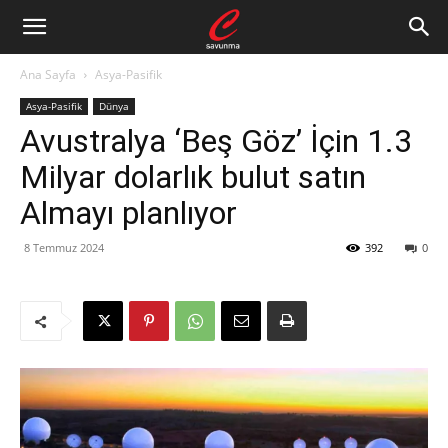
Ana Sayfa
Asya-Pasifik
Asya-Pasifik
Dünya
Avustralya ‘Beş Göz’ İçin 1.3
Milyar dolarlık bulut satın
Almayı planlıyor
8 Temmuz 2024
392
0