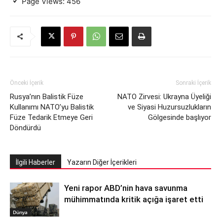
Page Views:
456
Önceki İçerik
Sonraki İçerik
Rusya’nın Balistik Füze
NATO Zirvesi: Ukrayna Üyeliği
Kullanımı NATO’yu Balistik
ve Siyasi Huzursuzlukların
Füze Tedarik Etmeye Geri
Gölgesinde başlıyor
Döndürdü
İlgili Haberler
Yazarın Diğer İçerikleri
Yeni rapor ABD’nin hava savunma
mühimmatında kritik açığa işaret etti
Dünya