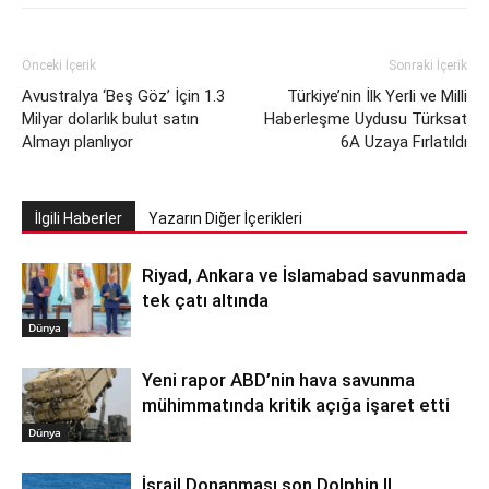
Önceki İçerik
Sonraki İçerik
Avustralya ‘Beş Göz’ İçin 1.3
Türkiye’nin İlk Yerli ve Milli
Milyar dolarlık bulut satın
Haberleşme Uydusu Türksat
Almayı planlıyor
6A Uzaya Fırlatıldı
İlgili Haberler
Yazarın Diğer İçerikleri
Riyad, Ankara ve İslamabad savunmada
tek çatı altında
Dünya
Yeni rapor ABD’nin hava savunma
mühimmatında kritik açığa işaret etti
Dünya
İsrail Donanması son Dolphin II