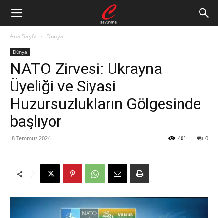
Ana Sayfa
Dünya
Dünya
NATO Zirvesi: Ukrayna
Üyeliği ve Siyasi
Huzursuzlukların Gölgesinde
başlıyor
8 Temmuz 2024
401
0