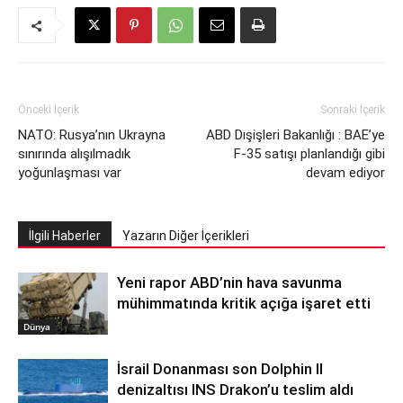
Önceki İçerik
Sonraki İçerik
NATO: Rusya’nın Ukrayna
ABD Dışişleri Bakanlığı : BAE’ye
sınırında alışılmadık
F-35 satışı planlandığı gibi
yoğunlaşması var
devam ediyor
İlgili Haberler
Yazarın Diğer İçerikleri
Yeni rapor ABD’nin hava savunma
mühimmatında kritik açığa işaret etti
Dünya
İsrail Donanması son Dolphin II
denizaltısı INS Drakon’u teslim aldı