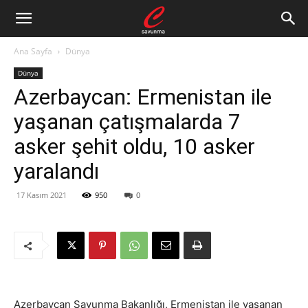
Ana Sayfa
Dünya
Dünya
Azerbaycan: Ermenistan ile
yaşanan çatışmalarda 7
asker şehit oldu, 10 asker
yaralandı
17 Kasım 2021
950
0
Azerbaycan Savunma Bakanlığı, Ermenistan ile yaşanan