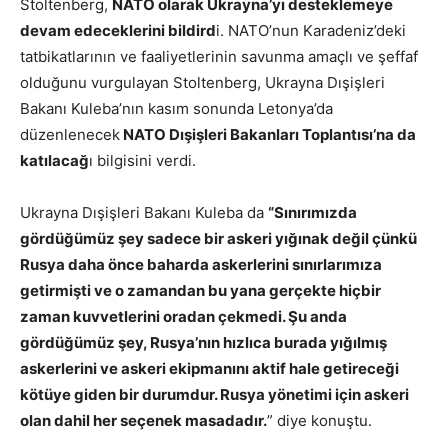
Stoltenberg,
NATO olarak Ukrayna’yı desteklemeye
devam edeceklerini bildird
i. NATO’nun Karadeniz’deki
tatbikatlarının ve faaliyetlerinin savunma amaçlı ve şeffaf
olduğunu vurgulayan Stoltenberg, Ukrayna Dışişleri
Bakanı Kuleba’nın kasım sonunda Letonya’da
düzenlenecek
NATO Dışişleri Bakanları Toplantısı’na da
katılacağ
ı bilgisini verdi.
Ukrayna Dışişleri Bakanı Kuleba da
“Sınırımızda
gördüğümüz şey sadece bir askeri yığınak değil çünkü
Rusya daha önce baharda askerlerini sınırlarımıza
getirmişti ve o zamandan bu yana gerçekte hiçbir
zaman kuvvetlerini oradan çekmedi. Şu anda
gördüğümüz şey, Rusya’nın hızlıca burada yığılmış
askerlerini ve askeri ekipmanını aktif hale getireceği
kötüye giden bir durumdur. Rusya yönetimi için askeri
olan dahil her seçenek masadadır.
” diye konuştu.