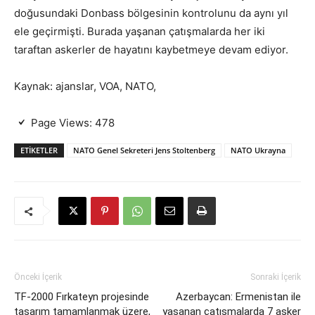
doğusundaki Donbass bölgesinin kontrolunu da aynı yıl
ele geçirmişti. Burada yaşanan çatışmalarda her iki
taraftan askerler de hayatını kaybetmeye devam ediyor.
Kaynak: ajanslar, VOA, NATO,
Page Views:
478
ETIKETLER
NATO Genel Sekreteri Jens Stoltenberg
NATO Ukrayna
Önceki İçerik
Sonraki İçerik
TF-2000 Fırkateyn projesinde
Azerbaycan: Ermenistan ile
tasarım tamamlanmak üzere,
yaşanan çatışmalarda 7 asker