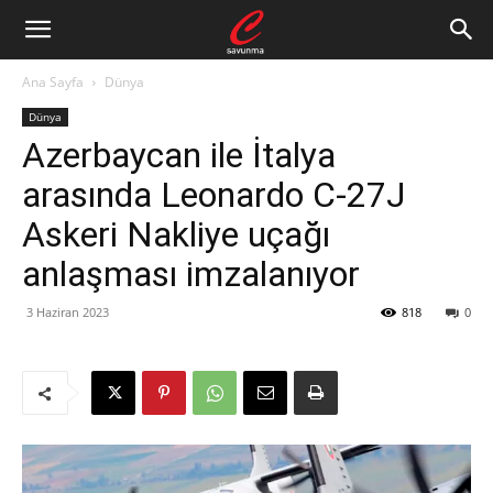
Ana Sayfa
Dünya
Dünya
Azerbaycan ile İtalya
arasında Leonardo C-27J
Askeri Nakliye uçağı
anlaşması imzalanıyor
3 Haziran 2023
818
0