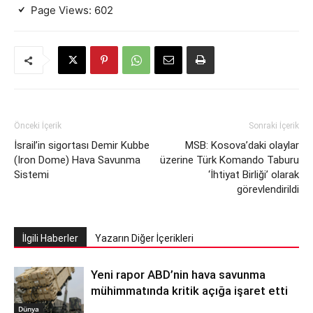
Page Views:
602
Önceki İçerik
Sonraki İçerik
İsrail’in sigortası Demir Kubbe
MSB: Kosova’daki olaylar
(Iron Dome) Hava Savunma
üzerine Türk Komando Taburu
Sistemi
‘İhtiyat Birliği’ olarak
görevlendirildi
İlgili Haberler
Yazarın Diğer İçerikleri
Yeni rapor ABD’nin hava savunma
mühimmatında kritik açığa işaret etti
Dünya