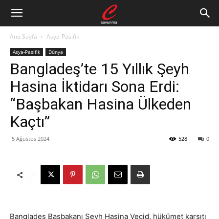
Ana Sayfa
Asya-Pasifik
Asya-Pasifik
Dünya
Bangladeş’te 15 Yıllık Şeyh
Hasina İktidarı Sona Erdi:
“Başbakan Hasina Ülkeden
Kaçtı”
5 Ağustos 2024
528
0
Bangladeş Başbakanı Şeyh Hasina Vecid, hükümet karşıtı