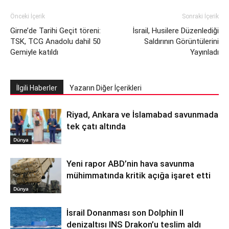
Önceki İçerik
Sonraki İçerik
Girne’de Tarihi Geçit töreni:
İsrail, Husilere Düzenlediği
TSK, TCG Anadolu dahil 50
Saldırının Görüntülerini
Gemiyle katıldı
Yayınladı
İlgili Haberler
Yazarın Diğer İçerikleri
Riyad, Ankara ve İslamabad savunmada
tek çatı altında
Dünya
Yeni rapor ABD’nin hava savunma
mühimmatında kritik açığa işaret etti
Dünya
İsrail Donanması son Dolphin II
denizaltısı INS Drakon’u teslim aldı