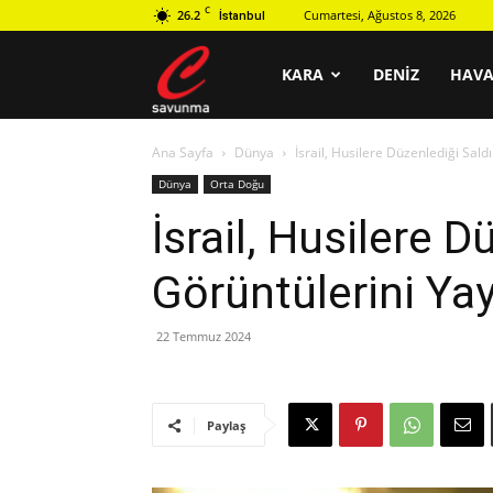
C
26.2
Cumartesi, Ağustos 8, 2026
İstanbul
C
KARA
DENIZ
HAV
Ana Sayfa
Dünya
İsrail, Husilere Düzenlediği Sald
savunma
Dünya
Orta Doğu
İsrail, Husilere D
Görüntülerini Yay
22 Temmuz 2024
Paylaş