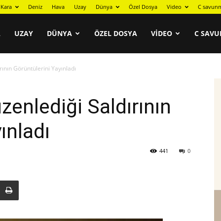
Kara
Deniz
Hava
Uzay
Dünya
Özel Dosya
Video
C savunm
A
UZAY
DÜNYA
ÖZEL DOSYA
VIDEO
C SAVU
ırının Görüntülerini Yayınladı
üzenlediği Saldırının
ınladı
441
0