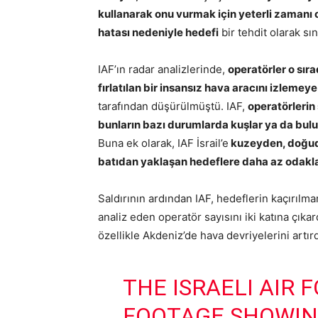
kullanarak onu vurmak için yeterli zamanı 
hatası nedeniyle hedefi
bir tehdit olarak sı
IAF’ın radar analizlerinde,
operatörler o sıra
fırlatılan bir insansız hava aracını izlemey
tarafından düşürülmüştü. IAF,
operatörlerin 
bunların bazı durumlarda kuşlar ya da bul
Buna ek olarak, IAF İsrail’e
kuzeyden, doğud
batıdan yaklaşan hedeflere daha az odakl
Saldırının ardından IAF, hedeflerin kaçırılma
analiz eden operatör sayısını iki katına çıkar
özellikle Akdeniz’de hava devriyelerini artırd
THE ISRAELI AIR 
FOOTAGE SHOWIN