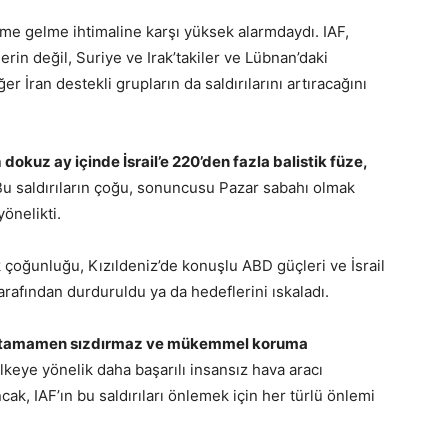
leme gelme ihtimaline karşı yüksek alarmdaydı. IAF,
rin değil, Suriye ve Irak’takiler ve Lübnan’daki
r İran destekli grupların da saldırılarını artıracağını
n
dokuz ay içinde İsrail’e 220’den fazla balistik füze,
u saldırıların çoğu, sonuncusu Pazar sabahı olmak
yönelikti.
çoğunluğu, Kızıldeniz’de konuşlu ABD güçleri ve İsrail
rafından durduruldu ya da hedeflerini ıskaladı.
i tamamen sızdırmaz ve mükemmel koruma
 ülkeye yönelik daha başarılı insansız hava aracı
cak, IAF’ın bu saldırıları önlemek için her türlü önlemi