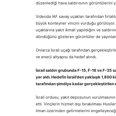
düzenlediği hava saldırısının görüntülerini y
Videoda IAF savaş uçakları tarafından fırlatı
büyük konteyner vincini vurduğu görülüyor
uçaklarına yakıt ikmali yapıldığını ve saldırı
döndüğünü gösteren görüntüler de yayınlan
Onlarca İsrail uçağı tarafından gerçekleştiril
ve enerji altyapısı da hedef alındı.
İsrail saldırı grubunda F-15, F-16 ve F-35 s
yer aldı. Hedefin İsrail’den yaklaşık 1,800 
tarafından şimdiye kadar gerçekleştirilen e
İsrail ordusu, yakıt deposunun vurulmasının
etti. Vinçlerin hizmet dışı bırakılması Husileri
liman üzerinden getirmelerini engelleyeceğin