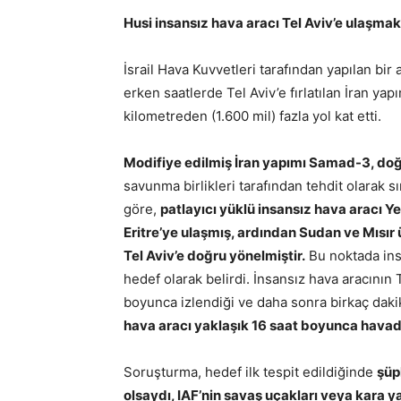
Husi insansız hava aracı Tel Aviv’e ulaşmak
İsrail Hava Kuvvetleri tarafından yapılan bi
erken saatlerde Tel Aviv’e fırlatılan İran yap
kilometreden (1.600 mil) fazla yol kat etti.
Modifiye edilmiş İran yapımı Samad-3, doğ
savunma birlikleri tarafından tehdit olarak 
göre,
patlayıcı yüklü insansız hava aracı 
Eritre’ye ulaşmış, ardından Sudan ve Mısı
Tel Aviv’e doğru yönelmiştir.
Bu noktada insa
hedef olarak belirdi. İnsansız hava aracının 
boyunca izlendiği ve daha sonra birkaç dakika
hava aracı yaklaşık 16 saat boyunca havad
Soruşturma, hedef ilk tespit edildiğinde
şüp
olsaydı, IAF’nin savaş uçakları veya kara 