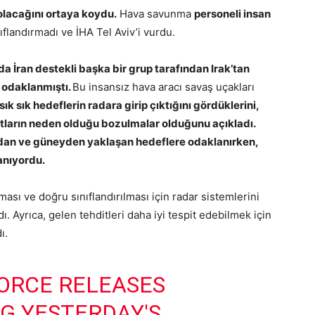
olacağını ortaya koydu.
Hava savunma
personeli insan
nıflandırmadı ve İHA Tel Aviv’i vurdu.
da İran destekli başka bir grup tarafından Irak’tan
e odaklanmıştı.
Bu insansız hava aracı savaş uçakları
sık sık hedeflerin radara girip çıktığını gördüklerini,
utların neden olduğu bozulmalar olduğunu açıkladı.
an ve güneyden yaklaşan hedeflere odaklanırken,
anıyordu.
ması ve doğru sınıflandırılması için radar sistemlerini
dı. Ayrıca, gelen tehditleri daha iyi tespit edebilmek için
ı.
FORCE RELEASES
G YESTERDAY'S