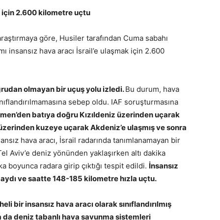
 için 2.600 kilometre uçtu
r araştırmaya göre, Husiler tarafından Cuma sabahı
ımı insansız hava aracı İsrail’e ulaşmak için 2.600
rudan olmayan bir uçuş yolu izledi.
Bu durum, hava
sınıflandırılmamasına sebep oldu. IAF soruşturmasına
Yemen’den batıya doğru Kızıldeniz üzerinden uçarak
r üzerinden kuzeye uçarak Akdeniz’e ulaşmış ve sonra
nsız hava aracı, İsrail radarında tanımlanamayan bir
Tel Aviv’e deniz yönünden yaklaşırken altı dakika
 boyunca radara girip çıktığı tespit edildi.
İnsansız
aydı ve saatte 148-185 kilometre hızla uçtu.
heli bir insansız hava aracı olarak sınıflandırılmış
ya da deniz tabanlı hava savunma sistemleri