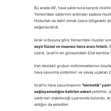
Bu arada IAF, hava saldırısına karşılık misil
Yemen’deki saldırının ardından sadece Husile
Hizbullah da dahil olmak üzere bölgedeki diğe
değerlendirdi.
İsrail ordusuna göre Yemen’deki Husiler so
seyir füzesi ve insansız hava aracı fırlattı.
B
üzere, İsrail’in en güneyindeki Eilat kentine 
İran destekli grubun mühimmatlarının büyük 
hava savunma sistemleri ve savaş uçakları ta
İsrail’in hava savunmasının
“hermetik” yan
sağlayamadığını belirten askeri
yetkililer,
saldırıları olabileceği uyarısında bulundu. An
aldığını da eklediler.