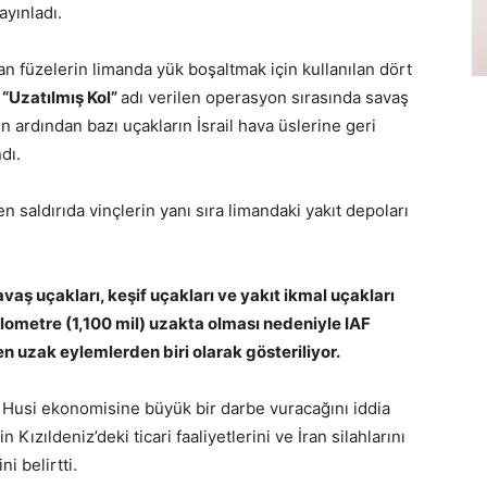
ayınladı.
lan füzelerin limanda yük boşaltmak için kullanılan dört
.
“Uzatılmış Kol”
adı verilen operasyon sırasında savaş
nın ardından bazı uçakların İsrail hava üslerine geri
dı.
en saldırıda vinçlerin yanı sıra limandaki yakıt depoları
avaş uçakları, keşif uçakları ve yakıt ikmal uçakları
kilometre (1,100 mil) uzakta olması nedeniyle IAF
n uzak eylemlerden biri olarak gösteriliyor.
 Husi ekonomisine büyük bir darbe vuracağını iddia
n Kızıldeniz’deki ticari faaliyetlerini ve İran silahlarını
i belirtti.