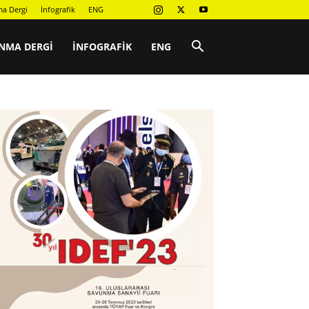
a Dergi
İnfografik
ENG
NMA DERGI
İNFOGRAFIK
ENG