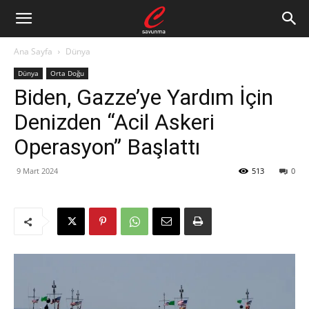
Ana Sayfa
Dünya
Dünya
Orta Doğu
Biden, Gazze’ye Yardım İçin
Denizden “Acil Askeri
Operasyon” Başlattı
9 Mart 2024
513
0