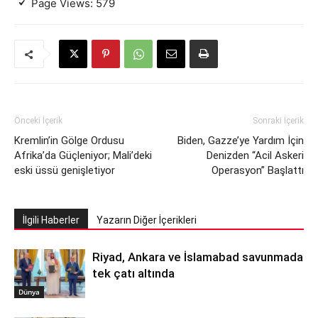
Page Views:
579
Önceki İçerik
Sonraki İçerik
Kremlin’in Gölge Ordusu
Biden, Gazze’ye Yardım İçin
Afrika’da Güçleniyor; Mali’deki
Denizden “Acil Askeri
eski üssü genişletiyor
Operasyon” Başlattı
İlgili Haberler
Yazarın Diğer İçerikleri
Riyad, Ankara ve İslamabad savunmada
tek çatı altında
Dünya