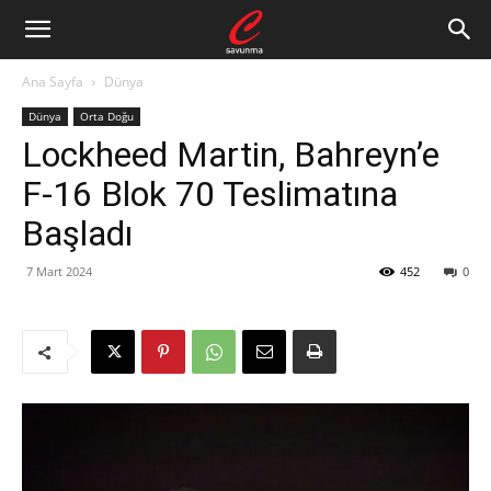
Ana Sayfa
Dünya
Dünya
Orta Doğu
Lockheed Martin, Bahreyn’e
F-16 Blok 70 Teslimatına
Başladı
7 Mart 2024
452
0