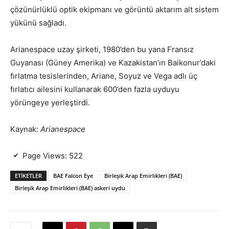
çözünürlüklü optik ekipmanı ve görüntü aktarım alt sistem
yükünü sağladı.
Arianespace uzay şirketi, 1980’den bu yana Fransız
Guyanası (Güney Amerika) ve Kazakistan’ın Baikonur’daki
fırlatma tesislerinden, Ariane, Soyuz ve Vega adlı üç
fırlatıcı ailesini kullanarak 600’den fazla uyduyu
yörüngeye yerleştirdi.
Kaynak:
Arianespace
Page Views:
522
ETIKETLER
BAE Falcon Eye
Birleşik Arap Emirlikleri (BAE)
Birleşik Arap Emirlikleri (BAE) askeri uydu