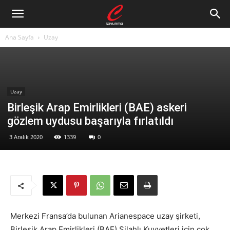
Ana Sayfa
Uzay
Uzay
Birleşik Arap Emirlikleri (BAE) askeri
gözlem uydusu başarıyla fırlatıldı
3 Aralık 2020
1339
0
Merkezi Fransa’da bulunan Arianespace uzay şirketi,
Birleşik Arap Emirlikleri (BAE) Silahlı Kuvvetleri için çok