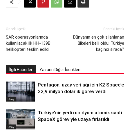
Önceki İçerik
Sonraki İçerik
SAR operasyonlarında
Dünyanın en çok silahlanan
kullanılacak ilk HH-139B
ülkeleri belli oldu; Türkiye
helikopteri teslim edildi
kaçıncı sırada?
İlgili Haberler
Yazarın Diğer İçerikleri
Pentagon, uzay veri ağı için K2 Space’e
22,9 milyon dolarlık görev verdi
Uzay
Türkiye’nin yerli rubidyum atomik saati
SpaceX göreviyle uzaya fırlatıldı
Uzay