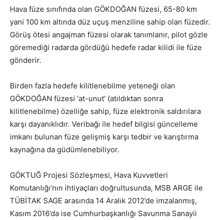
Hava füze sınıfında olan GÖKDOĞAN füzesi, 65-80 km
yani 100 km altında düz uçuş menziline sahip olan füzedir.
Görüş ötesi angajman füzesi olarak tanımlanır, pilot gözle
göremediği radarda gördüğü hedefe radar kilidi ile füze
gönderir.
Birden fazla hedefe kilitlenebilme yeteneği olan
GÖKDOĞAN füzesi ‘at-unut’ (atıldıktan sonra
kilitlenebilme) özelliğe sahip, füze elektronik saldırılara
karşı dayanıklıdır. Veribağı ile hedef bilgisi güncelleme
imkanı bulunan füze gelişmiş karşı tedbir ve karıştırma
kaynağına da güdümlenebiliyor.
GÖKTUĞ Projesi Sözleşmesi, Hava Kuvvetleri
Komutanlığı’nın ihtiyaçları doğrultusunda, MSB ARGE ile
TÜBİTAK SAGE arasında 14 Aralık 2012’de imzalanmış,
Kasım 2016’da ise Cumhurbaşkanlığı Savunma Sanayii