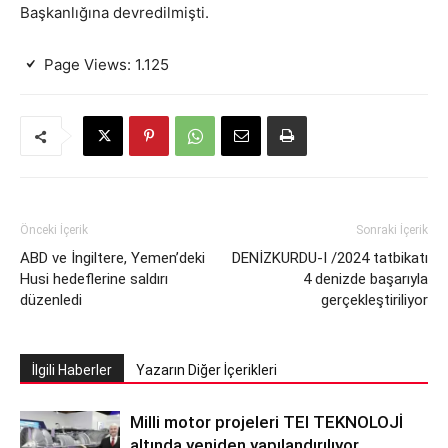
Başkanlığına devredilmişti.
Page Views:
1.125
Önceki İçerik
Sonraki İçerik
ABD ve İngiltere, Yemen’deki
DENİZKURDU-I /2024 tatbikatı
Husi hedeflerine saldırı
4 denizde başarıyla
düzenledi
gerçekleştiriliyor
İlgili Haberler
Yazarın Diğer İçerikleri
Milli motor projeleri TEI TEKNOLOJİ
altında yeniden yapılandırılıyor