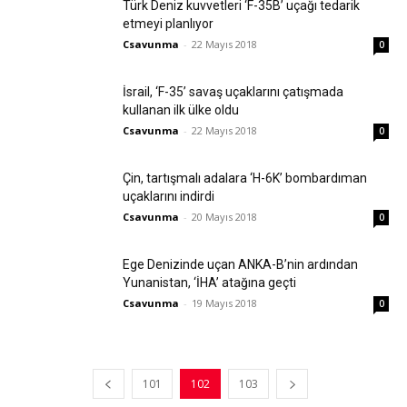
Türk Deniz kuvvetleri ‘F-35B’ uçağı tedarik
etmeyi planlıyor
Csavunma
-
22 Mayıs 2018
0
İsrail, ‘F-35’ savaş uçaklarını çatışmada
kullanan ilk ülke oldu
Csavunma
-
22 Mayıs 2018
0
Çin, tartışmalı adalara ‘H-6K’ bombardıman
uçaklarını indirdi
Csavunma
-
20 Mayıs 2018
0
Ege Denizinde uçan ANKA-B’nin ardından
Yunanistan, ‘İHA’ atağına geçti
Csavunma
-
19 Mayıs 2018
0
101
102
103