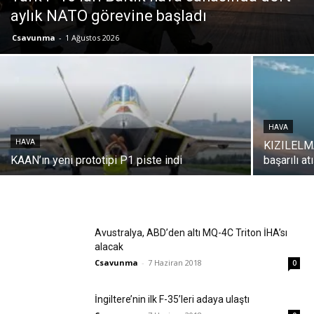
aylık NATO görevine başladı
Csavunma
-
1 Ağustos 2026
HAVA
HAVA
KIZILELMA
KAAN’ın yeni prototipi P1 piste indi
başarılı at
Avustralya, ABD’den altı MQ-4C Triton İHA’sı
alacak
Csavunma
-
7 Haziran 2018
0
İngiltere’nin ilk F-35’leri adaya ulaştı