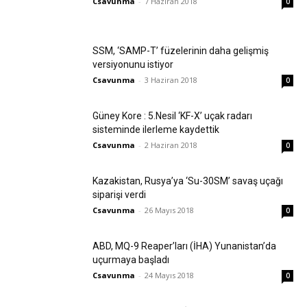
Csavunma
-
7 Haziran 2018
0
SSM, ‘SAMP-T’ füzelerinin daha gelişmiş
versiyonunu istiyor
Csavunma
-
3 Haziran 2018
0
Güney Kore : 5.Nesil ‘KF-X’ uçak radarı
sisteminde ilerleme kaydettik
Csavunma
-
2 Haziran 2018
0
Kazakistan, Rusya’ya ‘Su-30SM’ savaş uçağı
siparişi verdi
Csavunma
-
26 Mayıs 2018
0
ABD, MQ-9 Reaper’ları (İHA) Yunanistan’da
uçurmaya başladı
Csavunma
-
24 Mayıs 2018
0