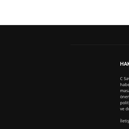
HA
C Sa
habe
masa
önem
polit
ve d
İlet