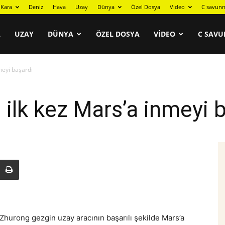
Kara
Deniz
Hava
Uzay
Dünya
Özel Dosya
Video
C savunm
A
UZAY
DÜNYA
ÖZEL DOSYA
VIDEO
C SAVU
nmeyi başardı
ı ilk kez Mars’a inmeyi 
hurong gezgin uzay aracının başarılı şekilde Mars’a