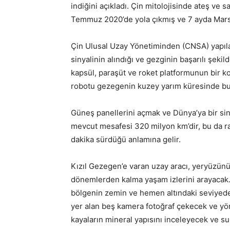
indiğini açıkladı. Çin mitolojisinde ateş ve 
Temmuz 2020’de yola çıkmış ve 7 ayda Mars’
Çin Ulusal Uzay Yönetiminden (CNSA) yapıl
sinyalinin alındığı ve gezginin başarılı şekild
kapsül, paraşüt ve roket platformunun bir k
robotu gezegenin kuzey yarım küresinde bul
Güneş panellerini açmak ve Dünya’ya bir si
mevcut mesafesi 320 milyon km’dir, bu da r
dakika sürdüğü anlamına gelir.
Kızıl Gezegen’e varan uzay aracı, yeryüzün
dönemlerden kalma yaşam izlerini arayacak.
bölgenin zemin ve hemen altındaki seviyedek
yer alan beş kamera fotoğraf çekecek ve yö
kayaların mineral yapısını inceleyecek ve s