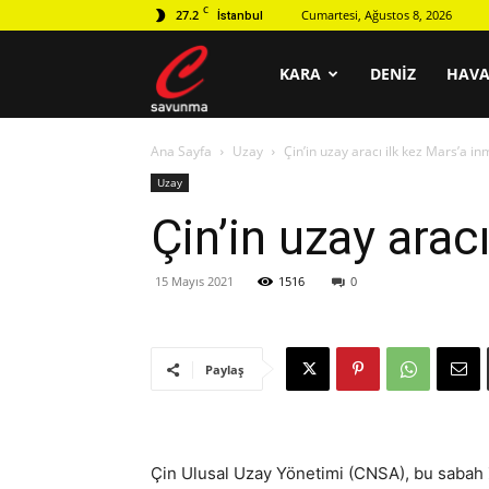
C
27.2
Cumartesi, Ağustos 8, 2026
İstanbul
C
KARA
DENIZ
HAV
Ana Sayfa
Uzay
Çin’in uzay aracı ilk kez Mars’a i
savunma
Uzay
Çin’in uzay arac
15 Mayıs 2021
1516
0
Paylaş
Çin Ulusal Uzay Yönetimi (CNSA), bu sabah Z