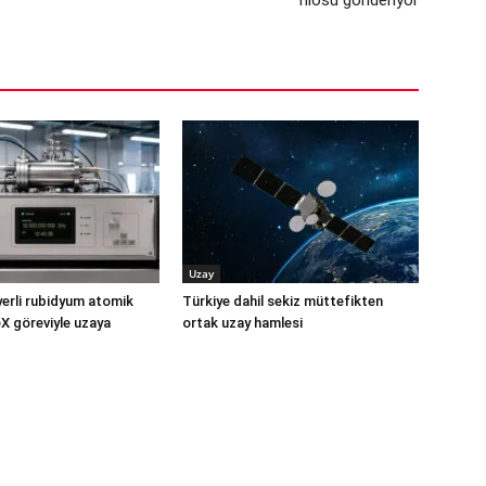
filosu gönderiyor
Uzay
yerli rubidyum atomik
Türkiye dahil sekiz müttefikten
X göreviyle uzaya
ortak uzay hamlesi