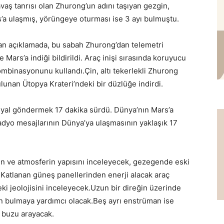
savaş tanrısı olan Zhurong’un adını taşıyan gezgin,
a ulaşmış, yörüngeye oturması ise 3 ayı bulmuştu.
an açıklamada, bu sabah Zhurong’dan telemetri
e Mars’a indiği bildirildi. Araç inişi sırasında koruyucu
ombinasyonunu kullandı.Çin, altı tekerlekli Zhurong
unan Ütopya Krateri’ndeki bir düzlüğe indirdi.
nyal göndermek 17 dakika sürdü. Dünya’nın Mars’a
adyo mesajlarının Dünya’ya ulaşmasının yaklaşık 17
ün ve atmosferin yapısını inceleyecek, gezegende eski
Katlanan güneş panellerinden enerji alacak araç
i jeolojisini inceleyecek.Uzun bir direğin üzerinde
n bulmaya yardımcı olacak.Beş ayrı enstrüman ise
u buzu arayacak.