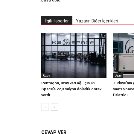
basa dolu
İlgili Haberler
Yazarın Diğer İçerikleri
Uzay
Uzay
Pentagon, uzay veri ağı için K2
Türkiye’nin 
Space’e 22,9 milyon dolarlık görev
saati Space
verdi
fırlatıldı
CEVAP VER