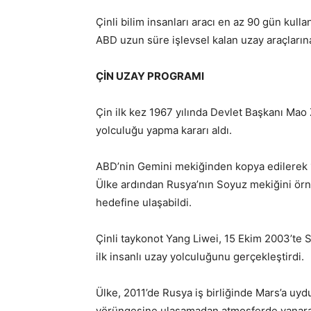
Çinli bilim insanları aracı en az 90 gün ku
ABD uzun süre işlevsel kalan uzay araçlarına
ÇİN UZAY PROGRAMI
Çin ilk kez 1967 yılında Devlet Başkanı Ma
yolculuğu yapma kararı aldı.
ABD’nin Gemini mekiğinden kopya edilerek 1
Ülke ardından Rusya’nın Soyuz mekiğini örne
hedefine ulaşabildi.
Çinli taykonot Yang Liwei, 15 Ekim 2003’te 
ilk insanlı uzay yolculuğunu gerçekleştirdi.
Ülke, 2011’de Rusya iş birliğinde Mars’a u
yörüngesine ulaşamadan atmosferde yanarak 