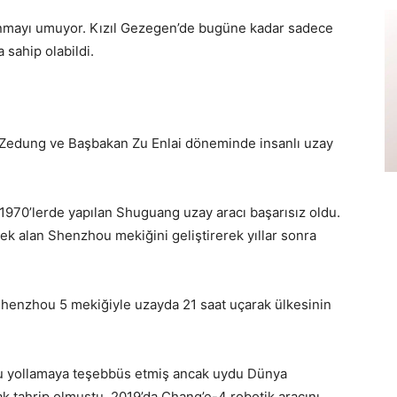
llanmayı umuyor. Kızıl Gezegen’de bugüne kadar sadece
 sahip olabildi.
o Zedung ve Başbakan Zu Enlai döneminde insanlı uzay
970’lerde yapılan Shuguang uzay aracı başarısız oldu.
k alan Shenzhou mekiğini geliştirerek yıllar sonra
Shenzhou 5 mekiğiyle uzayda 21 saat uçarak ülkesinin
ydu yollamaya teşebbüs etmiş ancak uydu Dünya
tahrip olmuştu. 2019’da Chang’e-4 robotik aracını