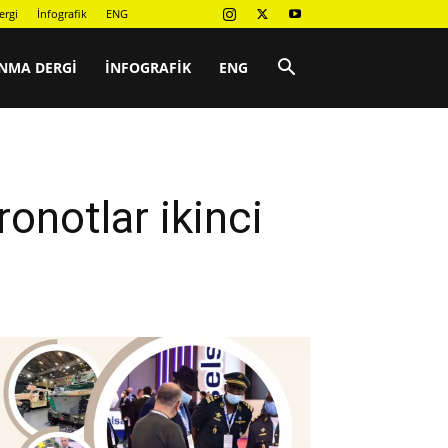
ergi
İnfografik
ENG
NMA DERGI
İNFOGRAFIK
ENG
ronotlar ikinci