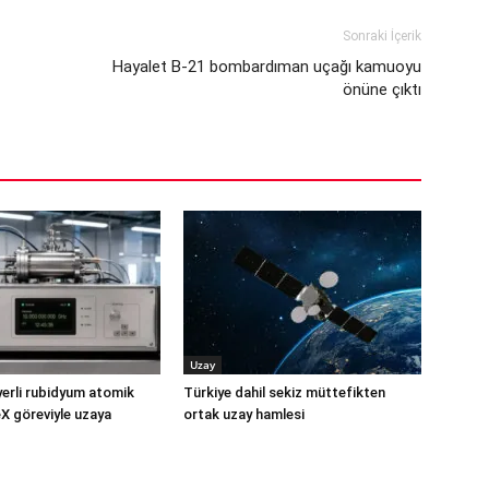
Sonraki İçerik
Hayalet B-21 bombardıman uçağı kamuoyu
önüne çıktı
Uzay
yerli rubidyum atomik
Türkiye dahil sekiz müttefikten
X göreviyle uzaya
ortak uzay hamlesi