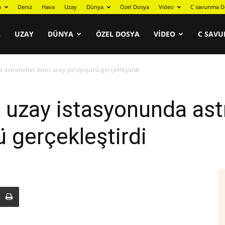
a
Deniz
Hava
Uzay
Dünya
Özel Dosya
Video
C savunma D
A
UZAY
DÜNYA
ÖZEL DOSYA
VIDEO
C SAVU
da astronotlar ikinci uzay yürüyüşünü gerçekleştirdi
ği uzay istasyonunda ast
 gerçekleştirdi