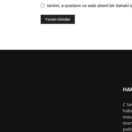
Ismimi, e-postamı ve web sitemi bir dahaki s
HA
C Sa
habe
masa
önem
polit