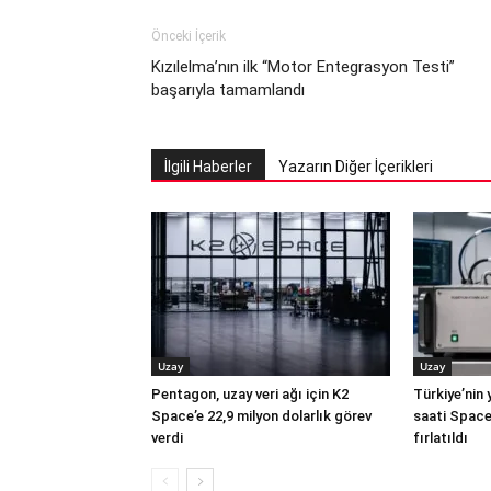
Önceki İçerik
Kızılelma’nın ilk “Motor Entegrasyon Testi”
başarıyla tamamlandı
İlgili Haberler
Yazarın Diğer İçerikleri
Uzay
Uzay
Pentagon, uzay veri ağı için K2
Türkiye’nin 
Space’e 22,9 milyon dolarlık görev
saati Space
verdi
fırlatıldı