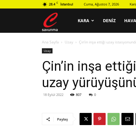
C
28.4
Cuma, Ağustos 7, 2026
Kar
İstanbul
C
KARA
DENIZ
HAV
Ana Sayfa
Uzay
Çin’in inşa ettiği uzay istasyonun
savunma
Uzay
Çin’in inşa etti
uzay yürüyüşünü
18 Eylül 2022
807
0
Paylaş