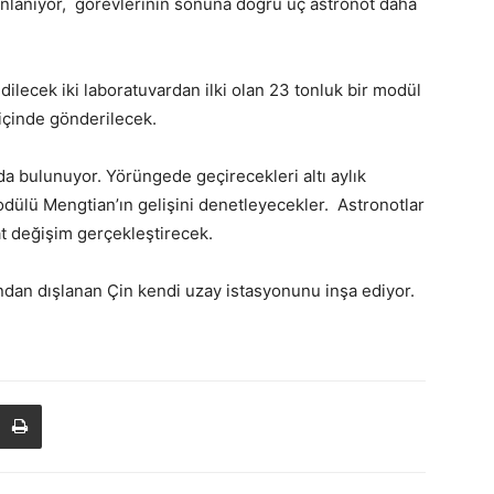
lanlanıyor, görevlerinin sonuna doğru üç astronot daha
ilecek iki laboratuvardan ilki olan 23 tonluk bir modül
 içinde gönderilecek.
a bulunuyor. Yörüngede geçirecekleri altı aylık
odülü Mengtian’ın gelişini denetleyecekler. Astronotlar
t değişim gerçekleştirecek.
ndan dışlanan Çin kendi uzay istasyonunu inşa ediyor.